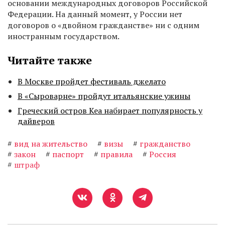
основании международных договоров Российской
Федерации. На данный момент, у России нет
договоров о «двойном гражданстве» ни с одним
иностранным государством.
Читайте также
В Москве пройдет фестиваль джелато
В «Сыроварне» пройдут итальянские ужины
Греческий остров Кеа набирает популярность у
дайверов
#
вид на жительство
#
визы
#
гражданство
#
закон
#
паспорт
#
правила
#
Россия
#
штраф