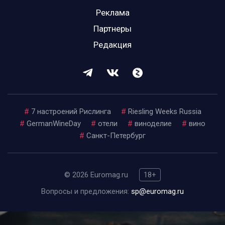
Реклама
Партнеры
Редакция
#
7 настроений Рислинга
#
Riesling Weeks Russia
#
GermanWineDay
#
отели
#
виноделие
#
вино
#
Санкт-Петербург
© 2026 Euromag.ru
18+
Вопросы и предложения:
sp@euromag.ru