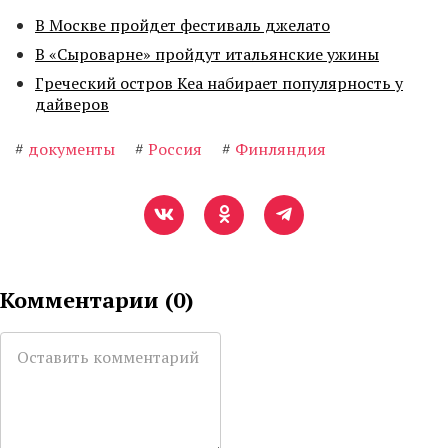
В Москве пройдет фестиваль джелато
В «Сыроварне» пройдут итальянские ужины
Греческий остров Кеа набирает популярность у
дайверов
#
документы
#
Россия
#
Финляндия
Комментарии (
0
)