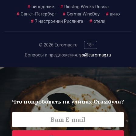
#
виноделие
#
Riesling Weeks Russia
#
Санкт-Петербург
#
GermanWineDay
#
вино
#
7 настроений Рислинга
#
отели
© 2026 Euromag.ru
18+
Вопросы и предложения:
sp@euromag.ru
Что попробовать на улицах Стамбула?