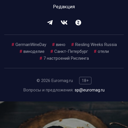
Редакция
#
GermanWineDay
#
вино
#
Riesling Weeks Russia
#
виноделие
#
Санкт-Петербург
#
отели
#
7 настроений Рислинга
© 2026 Euromag.ru
18+
Вопросы и предложения:
sp@euromag.ru