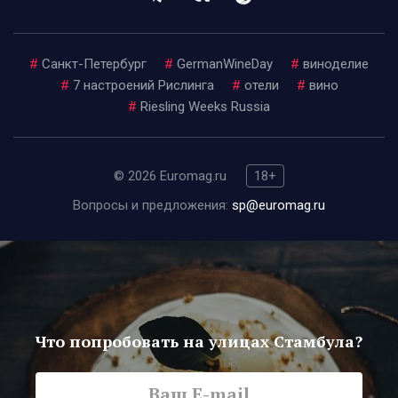
#
Санкт-Петербург
#
GermanWineDay
#
виноделие
#
7 настроений Рислинга
#
отели
#
вино
#
Riesling Weeks Russia
© 2026 Euromag.ru
18+
Вопросы и предложения:
sp@euromag.ru
Что попробовать на улицах Стамбула?