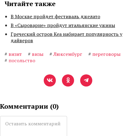
Читайте также
В Москве пройдет фестиваль джелато
В «Сыроварне» пройдут итальянские ужины
Греческий остров Кеа набирает популярность у
дайверов
#
визит
#
визы
#
Люксембург
#
переговоры
#
посольство
Комментарии (
0
)