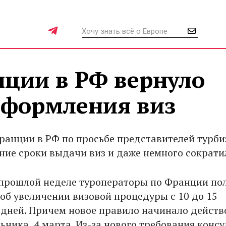
нции в РФ вернуло
оформления виз
ранции в РФ по просьбе представителей турби
ние сроки выдачи виз и даже немного сократил
 прошлой неделе туроператоры по Франции по
б увеличении визовой процедуры с 10 до 15
дней. Причем новое правило начинало действ
ьника, 4 марта. Из-за нового требования консу