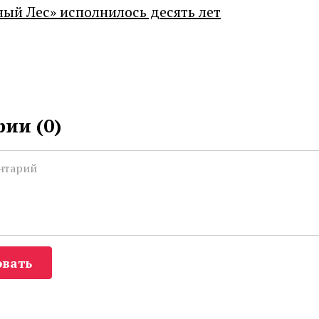
ный Лес» исполнилось десять лет
ии (
0
)
вать