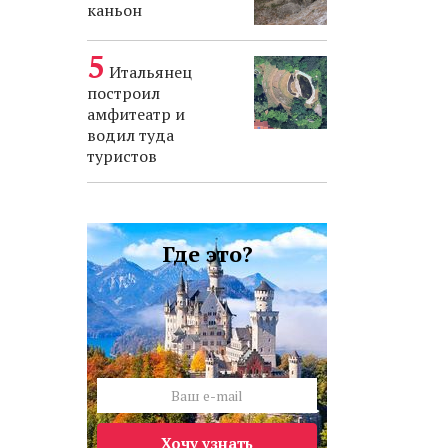
каньон
Итальянец
построил
амфитеатр и
водил туда
туристов
Где это?
Хочу узнать