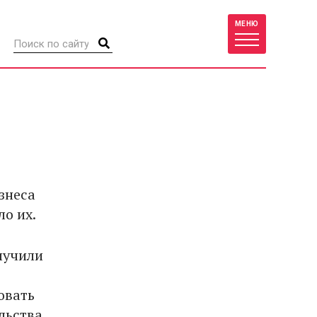
МЕНЮ
знеса
о их.
лучили
овать
льства