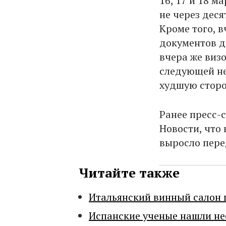
16, 17 и 18 м
не через деся
Кроме того, 
документов до
вчера же виз
следующей нед
худшую сторо
Ранее пресс-
Новости, что
выросло пере
Читайте также
Итальянский винный салон 
Испанские ученые нашли н