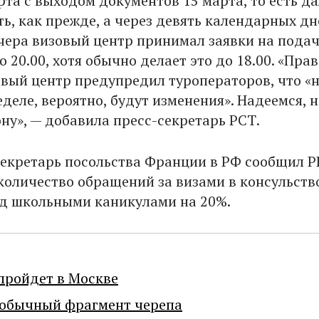
арта с выходом документов 15 марта, то есть д
ть, как прежде, а через девять календарных дн
вчера визовый центр принимал заявки на пода
 20.00, хотя обычно делает это до 18.00. «Прав
овый центр предупредил туроператоров, что «
еле, вероятно, будут изменения». Надеемся, н
ну», — добавила пресс-секретарь РСТ.
секретарь посольства Франции в РФ сообщил 
 количество обращений за визами в консульств
д школьными каникулами на 20%.
пройдет в Москве
еобычный фрагмент черепа