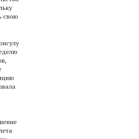
льку
ь свою
онсулу
неделю
в,
е
анцию
овала
ышение
лета