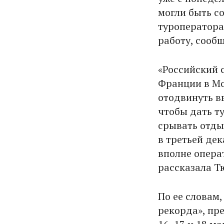
могли быть с
туроператора
работу, сооб
«Российский 
Франции в Мо
отодвинуть в
чтобы дать т
срывать отды
в третьей де
вполне опера
рассказала Т
По ее словам
рекорда», пр