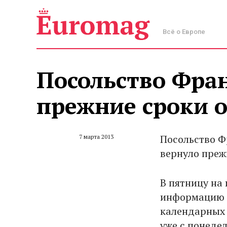
Всё о Европе
Посольство Фра
прежние сроки 
Посольство Ф
7 марта 2013
вернуло преж
В пятницу на
информацию о
календарных 
уже с понедел