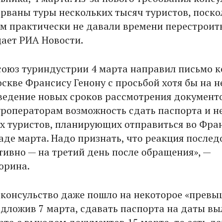
орваны туры нескольких тысяч туристов, поско
м практически не давали времени перестроит
щает РИА Новости.
союз туриндустрии 4 марта направил письмо к
скве Франсису Генону с просьбой хотя бы на 
ведение новых сроков рассмотрения документо
уроператорам возможность сдать паспорта и н
х туристов, планирующих отправиться во Фр
каде марта. Надо признать, что реакция послед
тивно — на третий день после обращения», —
юрина.
, консульство даже пошло на некоторое «прев
едложив 7 марта, сдавать паспорта на даты вы