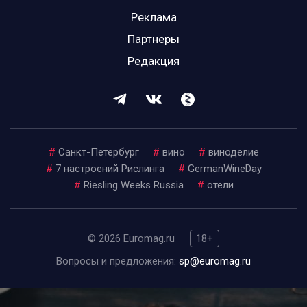
Реклама
Партнеры
Редакция
#
Санкт-Петербург
#
вино
#
виноделие
#
7 настроений Рислинга
#
GermanWineDay
#
Riesling Weeks Russia
#
отели
© 2026 Euromag.ru
18+
Вопросы и предложения:
sp@euromag.ru