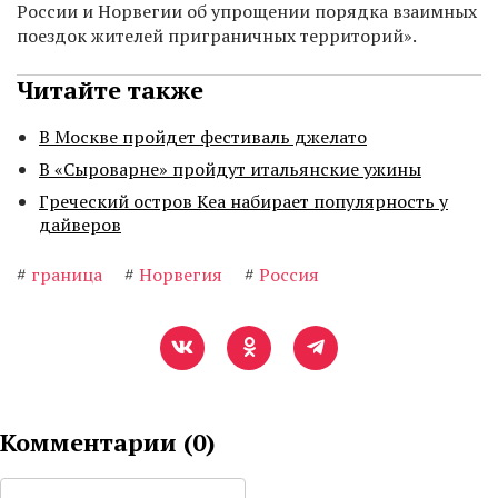
России и Норвегии об упрощении порядка взаимных
поездок жителей приграничных территорий».
Читайте также
В Москве пройдет фестиваль джелато
В «Сыроварне» пройдут итальянские ужины
Греческий остров Кеа набирает популярность у
дайверов
#
граница
#
Норвегия
#
Россия
Комментарии (
0
)