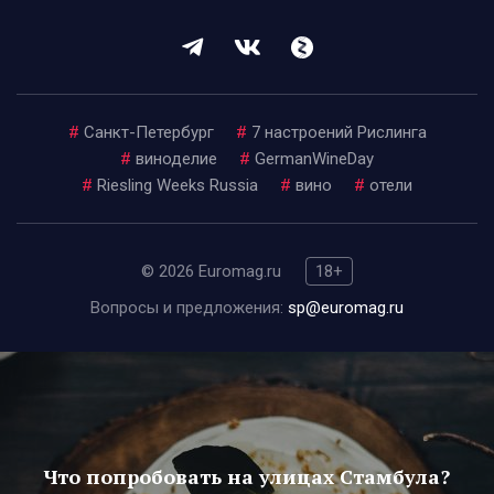
#
Санкт-Петербург
#
7 настроений Рислинга
#
виноделие
#
GermanWineDay
#
Riesling Weeks Russia
#
вино
#
отели
© 2026 Euromag.ru
18+
Вопросы и предложения:
sp@euromag.ru
Что попробовать на улицах Стамбула?