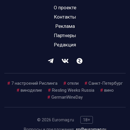
О проекте
Контакты
Реклама
Партнеры
Редакция
#
7 настроений Рислинга
#
отели
#
Санкт-Петербург
#
виноделие
#
Riesling Weeks Russia
#
вино
#
GermanWineDay
© 2026 Euromag.ru
18+
Вопросы и предложения:
sp@euromag.ru