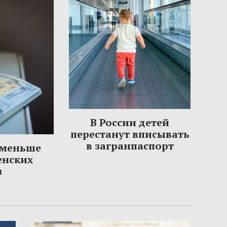
В России детей
перестанут вписывать
в загранпаспорт
 меньше
енских
з