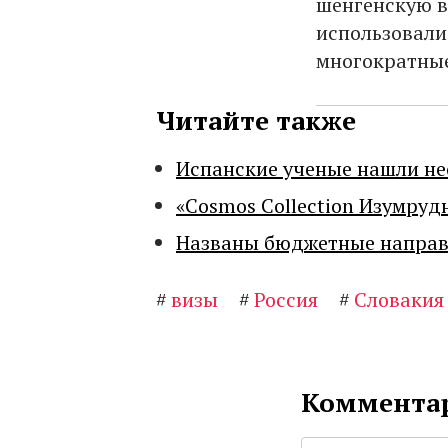
шенгенскую ви
использовали
многократные
Читайте также
Испанские ученые нашли н
«Cosmos Collection Изумруд
Названы бюджетные направл
#
визы
#
Россия
#
Словакия
Комментар