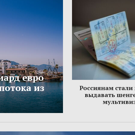
иард евро
потока из
Россиянам стали
выдавать шенг
мультиви