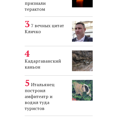
признали
терактом
7 вечных цитат
Кличко
Кадаргаванский
каньон
Итальянец
построил
амфитеатр и
водил туда
туристов