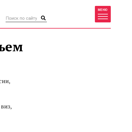
МЕНЮ
бъем
сии,
виз,