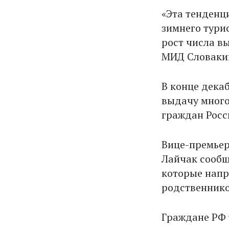
«Эта тенденц
зимнего тури
рост числа в
МИД Словакии
В конце дека
выдачу много
граждан Росс
Вице-премьер
Лайчак сообщ
которые напр
родственников
Граждане РФ 