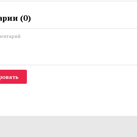
рии (
0
)
ровать