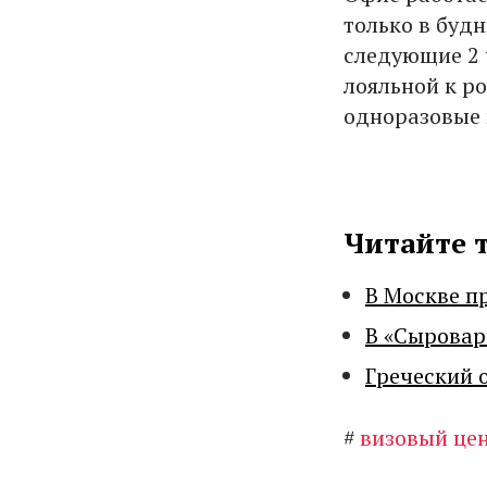
только в будн
следующие 2 
лояльной к ро
одноразовые 
Читайте 
В Москве п
В «Сыровар
Греческий 
#
визовый це