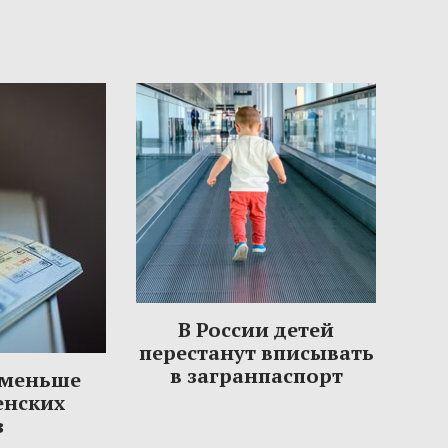
В России детей
перестанут вписывать
в загранпаспорт
 меньше
енских
з