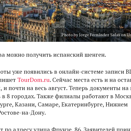
Photo by Jorge Fernández Salas on U
ва можно получить испанский шенген.
оты уже появились в онлайн-системе записи B
 пишет
TourDom.ru
. Сейчас места есть и на ост
 и почти на весь август. Теперь документы на 
 в 8 городах. Также филиалы работают в Москв
урге, Казани, Самаре, Екатеринбурге, Нижнем
Ростове-на-Дону.
т по адресу улица Фрунзе, 86. Заявителей при