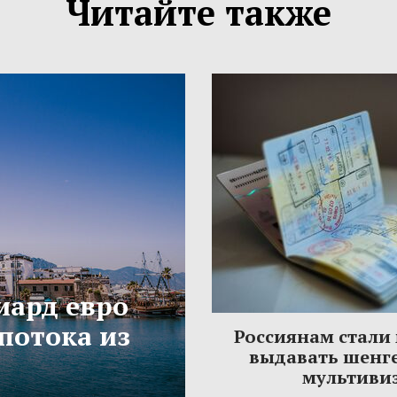
Читайте также
иард евро
потока из
Россиянам стали
выдавать шенг
мультиви