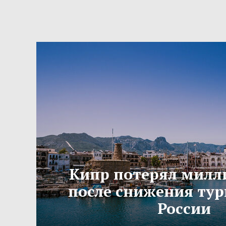
Кипр потерял милл
после снижения тур
России