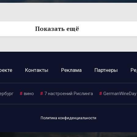
Показать ещё
оекте
Контакты
Реклама
Партнеры
Ре
ербург
#
вино
#
7 настроений Рислинга
#
GermanWineDay
Политика конфиденциальности