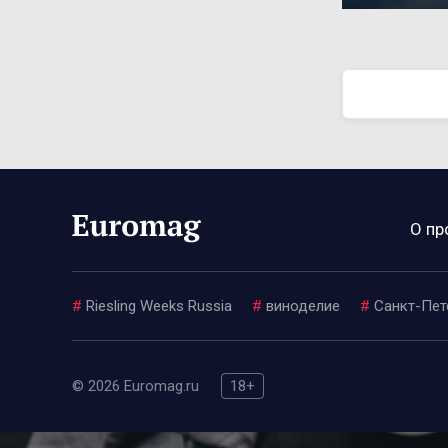
О пр
#
Riesling Weeks Russia
#
виноделие
#
Санкт-Пет
© 2026 Euromag.ru
18+