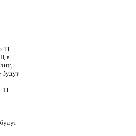
о 11
ВЦ в
ани,
е будут
 11
 будут