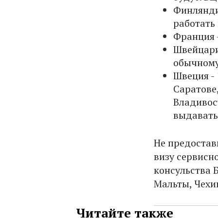
Финлянди
работать
Франция 
Швейцари
обычному
Швеция - 
Саратове
Владивост
выдавать
Не предостав
визу сервисн
консульства Б
Мальты, Чехи
Читайте также