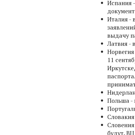
Испания -
документ
Италия - 
заявлений
выдачу п
Латвия -
Норвегия 
11 сентяб
Иркутске
паспорта.
принимать
Нидерлан
Польша -
Португали
Словакия
Словения 
будут. В