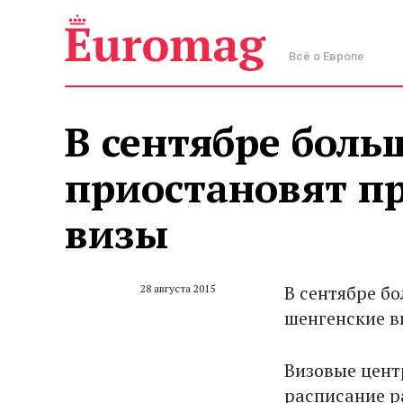
Всё о Европе
В сентябре боль
приостановят п
визы
В сентябре б
28 августа 2015
шенгенские в
Визовые цент
расписание р