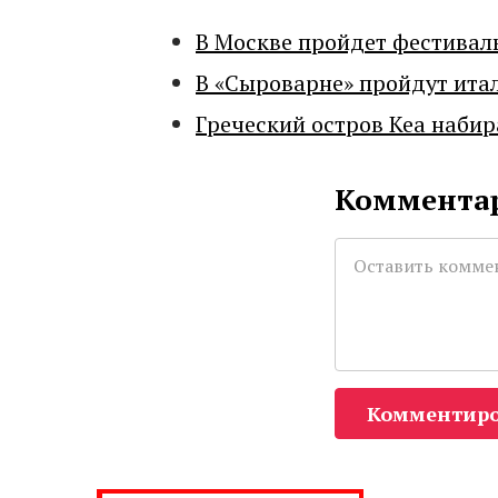
В Москве пройдет фестивал
В «Сыроварне» пройдут ита
Греческий остров Кеа набир
Комментар
Комментиро