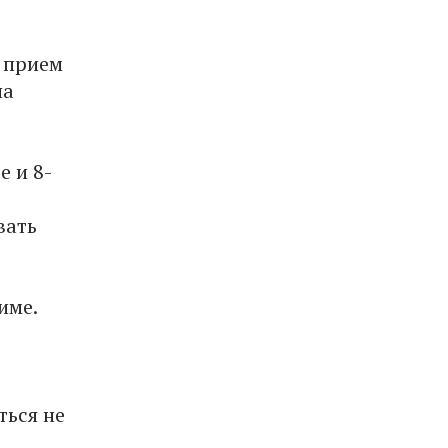
ь прием
на
е и 8-
вать
име.
ться не