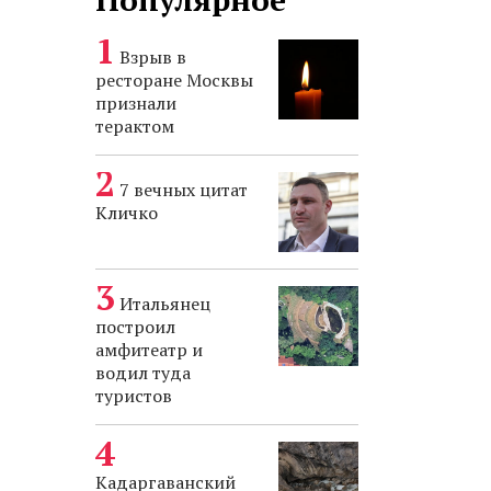
Взрыв в
ресторане Москвы
признали
терактом
7 вечных цитат
Кличко
Итальянец
построил
амфитеатр и
водил туда
туристов
Кадаргаванский