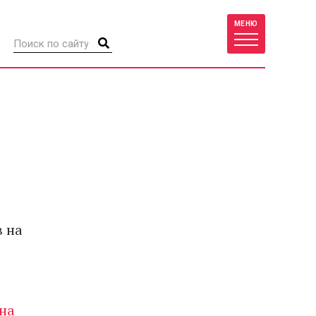
МЕНЮ
в на
 на