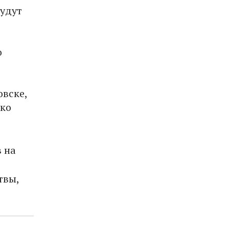
будут
о
овске,
ько
 на
твы,