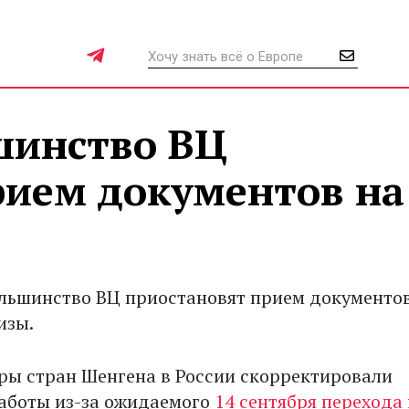
шинство ВЦ
рием документов на
ольшинство ВЦ приостановят прием документо
изы.
ры стран Шенгена в России скорректировали
аботы из-за ожидаемого
14 сентября перехода