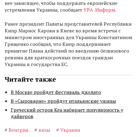
нее зависящее, чтобы поддержать европейские
устремления Украины, сообщает
УРА-Информ
.
Ранее президент Палаты представителей Республики
Кипр Мариос Кароян в Киеве во время встречи с
министром иностранных дел Украины Константином
Грищенко сообщил, что Кипр поддерживает
принятие Плана действий по введению безвизового
режима для краткосрочных поездок граждан
Украины в государства ЕС.
Читайте также
В Москве пройдет фестиваль джелато
В «Сыроварне» пройдут итальянские ужины
Греческий остров Кеа набирает популярность у
дайверов
#
Венгрия
#
визы
#
Украина