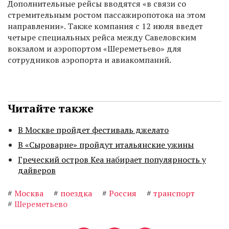
Дополнительные рейсы вводятся «в связи со
стремительным ростом пассажиропотока на этом
направлении». Также компания с 12 июля введет
четыре специальных рейса между Савеловским
вокзалом и аэропортом «Шереметьево» для
сотрудников аэропорта и авиакомпаний.
Читайте также
В Москве пройдет фестиваль джелато
В «Сыроварне» пройдут итальянские ужины
Греческий остров Кеа набирает популярность у
дайверов
#
Москва
#
поездка
#
Россия
#
транспорт
#
Шереметьево