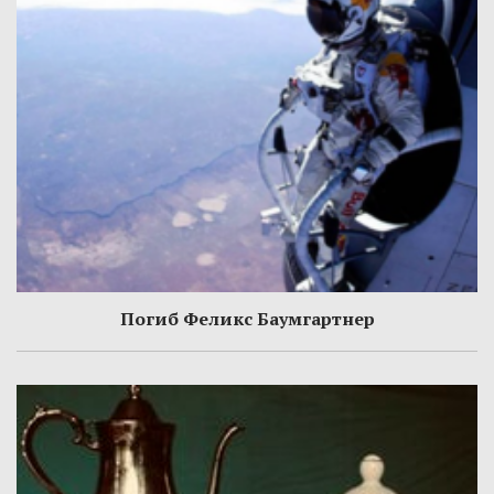
Погиб Феликс Баумгартнер