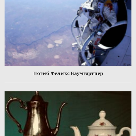
Погиб Феликс Баумгартнер