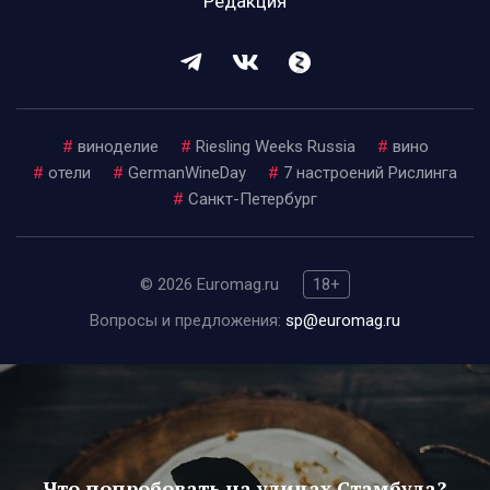
Редакция
#
виноделие
#
Riesling Weeks Russia
#
вино
#
отели
#
GermanWineDay
#
7 настроений Рислинга
#
Санкт-Петербург
© 2026 Euromag.ru
18+
Вопросы и предложения:
sp@euromag.ru
Что попробовать на улицах Стамбула?