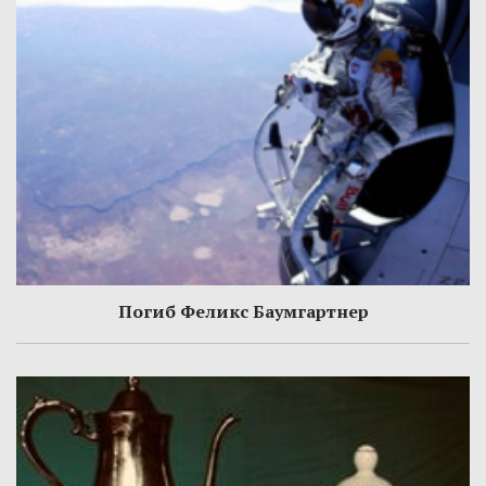
Погиб Феликс Баумгартнер