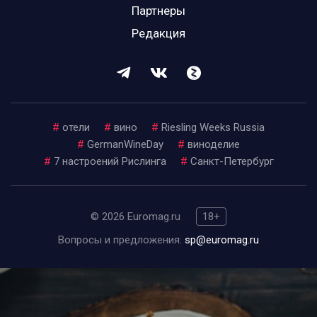
Партнеры
Редакция
#
отели
#
вино
#
Riesling Weeks Russia
#
GermanWineDay
#
виноделие
#
7 настроений Рислинга
#
Санкт-Петербург
© 2026 Euromag.ru
18+
Вопросы и предложения:
sp@euromag.ru