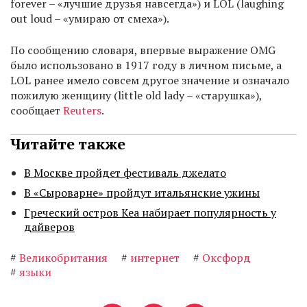
forever – «лучшие друзья навсегда») и LOL (laughing
out loud – «умираю от смеха»).
По сообщению словаря, впервые выражение OMG
было использовано в 1917 году в личном письме, а
LOL ранее имело совсем другое значение и означало
пожилую женщину (little old lady – «старушка»),
сообщает
Reuters
.
Читайте также
В Москве пройдет фестиваль джелато
В «Сыроварне» пройдут итальянские ужины
Греческий остров Кеа набирает популярность у
дайверов
#
Великобритания
#
интернет
#
Оксфорд
#
языки