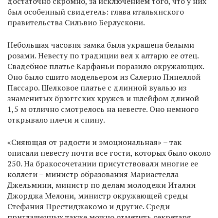
достаточно скромно, за исключением того, что у них
был особенный свидетель: глава итальянского
правительства Сильвио Берлускони.
Небольшая часовня замка была украшена белыми
розами. Невесту по традиции вел к алтарю ее отец.
Свадебное платье Карфаньи поразило окружающих.
Оно было сшито модельером из Салерно Пинеллой
Пассаро. Шелковое платье с длинной вуалью из
знаменитых брюггских кружев и шлейфом длиной
1,5 м отлично смотрелось на невесте. Оно немного
открывало плечи и спину.
«Сияющая от радости и эмоциональная» – так
описали невесту почти все гости, которых было около
250. На бракосочетании присутствовали многие ее
коллеги – министр образования Мариастелла
Джельмини, министр по делам молодежи Италии
Джорджа Мелони, министр окружающей среды
Стефания Престиджакомо и другие. Среди
приглашенных также можно отметить секретаря