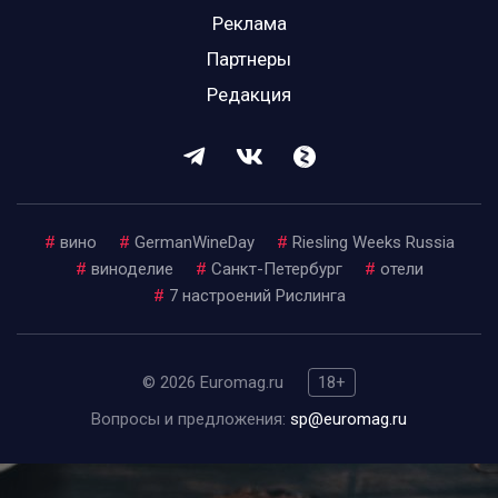
Реклама
Партнеры
Редакция
#
вино
#
GermanWineDay
#
Riesling Weeks Russia
#
виноделие
#
Санкт-Петербург
#
отели
#
7 настроений Рислинга
© 2026 Euromag.ru
18+
Вопросы и предложения:
sp@euromag.ru