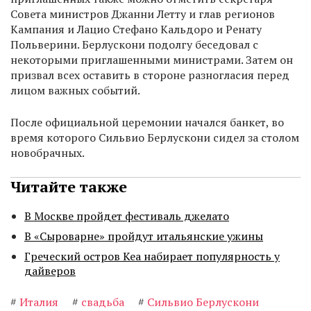
Совета министров Джанни Летту и глав регионов
Кампания и Лацио Стефано Кальдоро и Ренату
Польверини. Берлускони подолгу беседовал с
некоторыми приглашенными министрами. Затем он
призвал всех оставить в стороне разногласия перед
лицом важных событий.
После официальной церемонии начался банкет, во
время которого Сильвио Берлускони сидел за столом
новобрачных.
Читайте также
В Москве пройдет фестиваль джелато
В «Сыроварне» пройдут итальянские ужины
Греческий остров Кеа набирает популярность у
дайверов
#
Италия
#
свадьба
#
Сильвио Берлускони