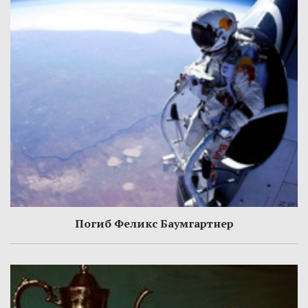
Погиб Феликс Баумгартнер