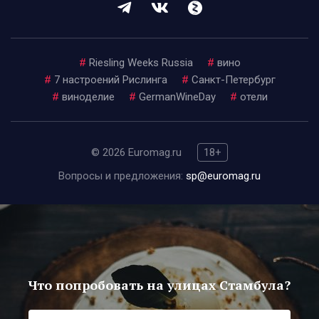
#
Riesling Weeks Russia
#
вино
#
7 настроений Рислинга
#
Санкт-Петербург
#
виноделие
#
GermanWineDay
#
отели
© 2026 Euromag.ru
18+
Вопросы и предложения:
sp@euromag.ru
Что попробовать на улицах Стамбула?