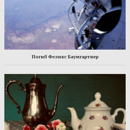
Погиб Феликс Баумгартнер