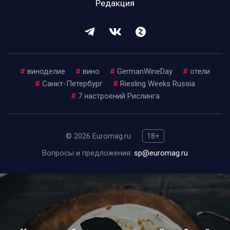
Редакция
#
виноделие
#
вино
#
GermanWineDay
#
отели
#
Санкт-Петербург
#
Riesling Weeks Russia
#
7 настроений Рислинга
© 2026 Euromag.ru
18+
Вопросы и предложения:
sp@euromag.ru