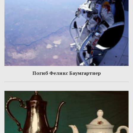
Погиб Феликс Баумгартнер