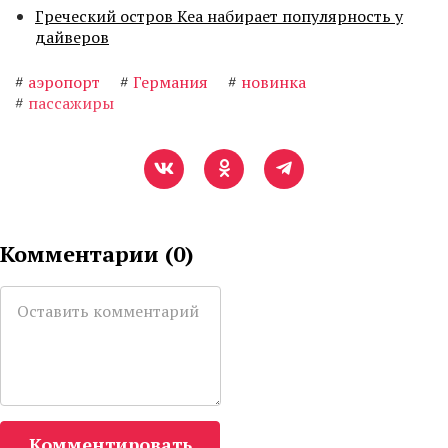
Греческий остров Кеа набирает популярность у
дайверов
#
аэропорт
#
Германия
#
новинка
#
пассажиры
Комментарии (
0
)
Комментировать