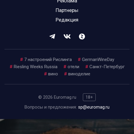
Реклама
Партнеры
Редакция
#
7 настроений Рислинга
#
GermanWineDay
#
Riesling Weeks Russia
#
отели
#
Санкт-Петербург
#
вино
#
виноделие
© 2026 Euromag.ru
18+
Вопросы и предложения:
sp@euromag.ru