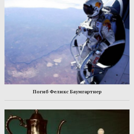
Погиб Феликс Баумгартнер