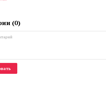
ии (
0
)
вать