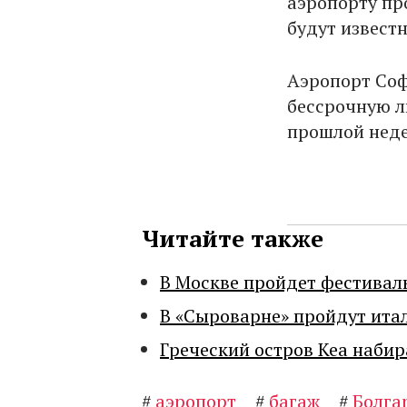
аэропорту пр
будут извест
Аэропорт Соф
бессрочную л
прошлой неде
Читайте также
В Москве пройдет фестивал
В «Сыроварне» пройдут ита
Греческий остров Кеа набир
#
аэропорт
#
багаж
#
Болга