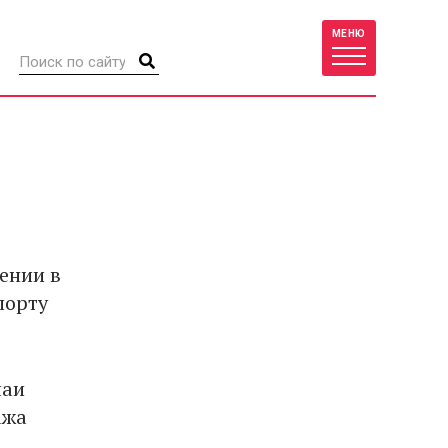
МЕНЮ
ении в
порту
чаи
ажа