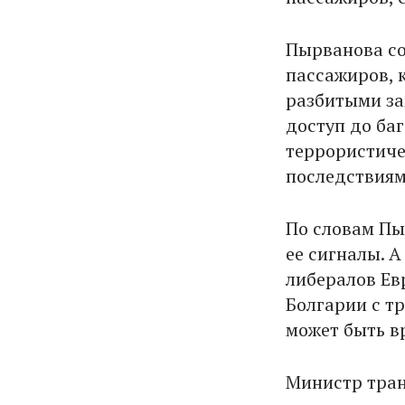
Пырванова со
пассажиров, 
разбитыми за
доступ до ба
террористиче
последствиям
По словам Пы
ее сигналы. 
либералов Ев
Болгарии с т
может быть в
Министр тран