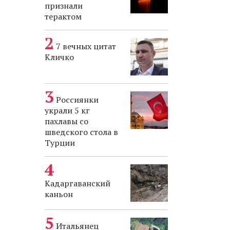
признали
терактом
7 вечных цитат
Кличко
Россиянки
украли 5 кг
пахлавы со
шведского стола в
Турции
Кадаргаванский
каньон
Итальянец