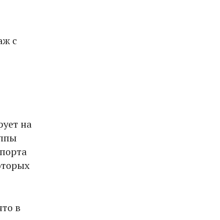
аж с
рует на
уппы
спорта
оторых
то в