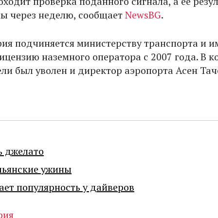
оходит проверка поданного сигнала, а ее резу
ны через неделю, сообщает
NewsBG
.
ия подчиняется министерству транспорта и и
ицензию наземного оператора с 2007 года. В к
ли был уволен и директор аэропорта Асен Тач
ь джелато
льянские ужины
ает популярность у дайверов
рия