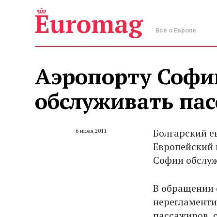
Всё о Европе
Аэропорту Софи
обслуживать па
Болгарский е
6 июля 2011
Европейский 
Софии обслуж
В обращении 
нерегламенти
пассажиров, 