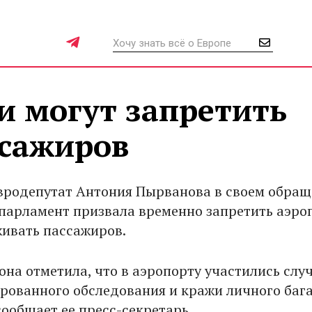
и могут запретить
ссажиров
вродепутат Антония Пырванова в своем обращ
парламент призвала временно запретить аэро
ивать пассажиров.
она отметила, что в аэропорту участились слу
рованного обследования и кражи личного баг
сообщает ее пресс-секретарь.