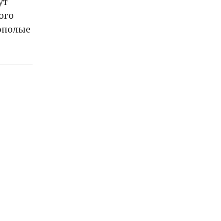
ут
ого
ополые