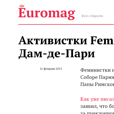
Всё о Европе
Активистки Feme
Дам-де-Пари
Феминистки и
12 февраля 2013
Соборе Париж
Папы Римског
Как уже писа
заявил, что б
за преклонно