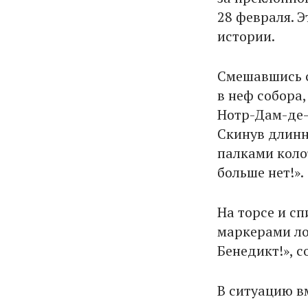
28 февраля. 
истории.
Смешавшись с
в неф собора
Нотр-Дам-де-
Скинув длинн
палками коло
больше нет!».
На торсе и с
маркерами ло
Бенедикт!», 
В ситуацию в