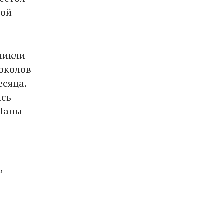
ной
никли
локолов
есяца.
ись
«Папы
,