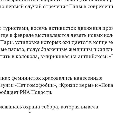
Это первый случай отречения Папы в современ
 туристами, восемь активисток движения про
, где в феврале выставляются девять новых ко
Пари, установка которых ожидается в конце м
ые пальто, полуобнаженные женщины принял
тить в колокола, выкрикивая на английском: 
пинах феминисток красовались нанесенные
зунги «Нет гомофобии», «Кризис веры» и «Пока
сообщает РИА Новости.
мешалась охрана собора, которая вывела