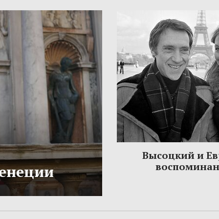
Высоцкий и Ев
воспомина
Венеции