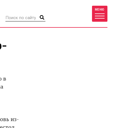
МЕНЮ
р-
ю в
ла
овь из-
рестол