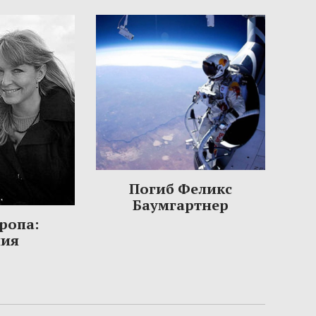
Погиб Феликс
Баумгартнер
ропа:
ния