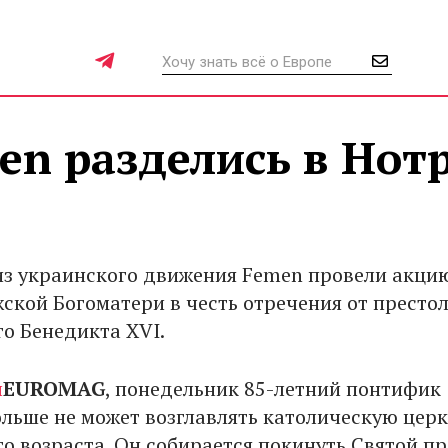
n разделись в Нот
з украинского движения Femen провели акци
ской Богоматери в честь отречения от престо
о Бенедикта XVI.
л
EUROMAG
, понедельник 85-летний понтифик
ольше не может возглавлять католическую церк
го возраста. Он собирается покинуть Святой п