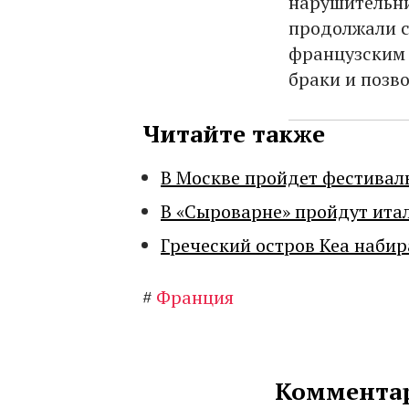
нарушительни
продолжали с
французским 
браки и позв
Читайте также
В Москве пройдет фестивал
В «Сыроварне» пройдут ита
Греческий остров Кеа набир
#
Франция
Комментар