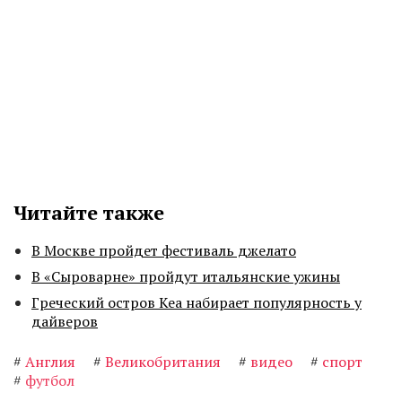
Читайте также
В Москве пройдет фестиваль джелато
В «Сыроварне» пройдут итальянские ужины
Греческий остров Кеа набирает популярность у
дайверов
#
Англия
#
Великобритания
#
видео
#
спорт
#
футбол