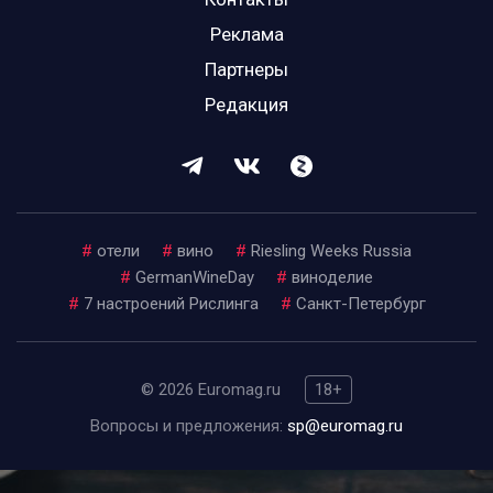
Реклама
Партнеры
Редакция
#
отели
#
вино
#
Riesling Weeks Russia
#
GermanWineDay
#
виноделие
#
7 настроений Рислинга
#
Санкт-Петербург
© 2026 Euromag.ru
18+
Вопросы и предложения:
sp@euromag.ru