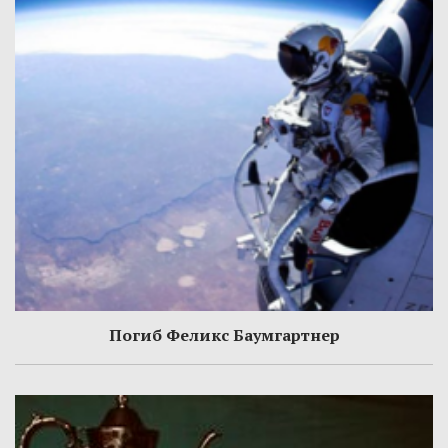
Погиб Феликс Баумгартнер