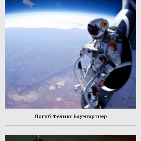
Погиб Феликс Баумгартнер