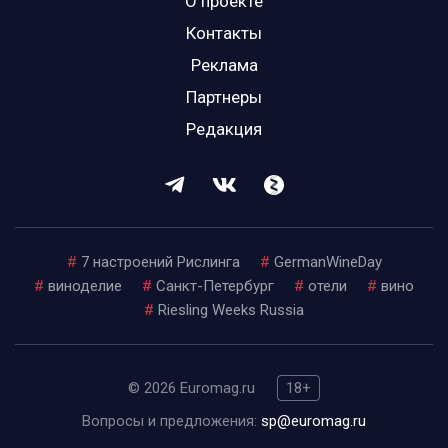
О проекте
Контакты
Реклама
Партнеры
Редакция
#
7 настроений Рислинга
#
GermanWineDay
#
виноделие
#
Санкт-Петербург
#
отели
#
вино
#
Riesling Weeks Russia
© 2026 Euromag.ru
18+
Вопросы и предложения:
sp@euromag.ru