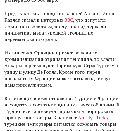
размере до 45 000 евро.
Представитель городских властей Анкары Авни
Кавлак сказал в интервью
ВВС
, что депутаты
столичного совета единодушно поддержали
инициативу мэра турецкой столицы по
переименованию улиц.
И если сенат Франции примет решение о
криминализации отрицания геноцида, то власти
Анкары переименуют Парижскую, Страсбургскую
улицу и улицу Де Голля. Кроме того, перед
посольством Франции может быть воздвигнут
памятник алжирцам.
В настоящее время отношения Турции и Франции
находятся в состоянии дипломатической войны. В
Турции все чаще звучат призывы игнорировать
французские товары. Как пишет
Antalya Today
,
турецкие импортеры пытаются обменять товары
французских производителей, опасаясь бойкота