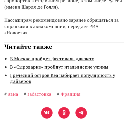
аэропортов в столичном регионе, в том числе Руасси
(имени Шарля де Голля).
Пассажирам рекомендовано заранее обращаться за
справками в авиакомпании, передает РИА
«Новости».
Читайте также
В Москве пройдет фестиваль джелато
В «Сыроварне» пройдут итальянские ужины
Греческий остров Кеа набирает популярность у
дайверов
#
авиа
#
забастовка
#
Франция