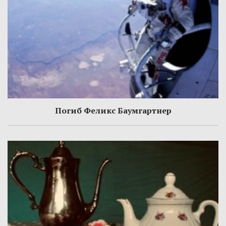
Погиб Феликс Баумгартнер