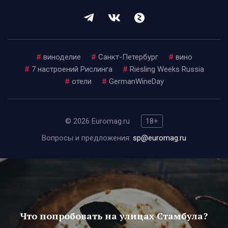
#
виноделие
#
Санкт-Петербург
#
вино
#
7 настроений Рислинга
#
Riesling Weeks Russia
#
отели
#
GermanWineDay
© 2026 Euromag.ru
18+
Вопросы и предложения:
sp@euromag.ru
Что попробовать на улицах Стамбула?