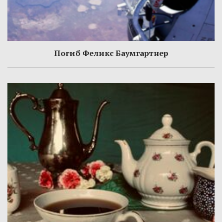
Погиб Феликс Баумгартнер