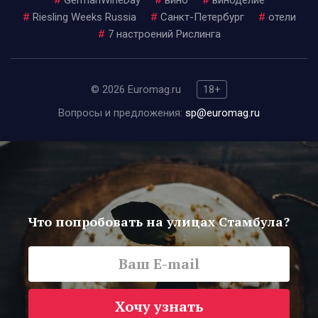
#
GermanWineDay
#
вино
#
виноделие
#
Riesling Weeks Russia
#
Санкт-Петербург
#
отели
#
7 настроений Рислинга
© 2026 Euromag.ru
18+
Вопросы и предложения:
sp@euromag.ru
Что попробовать на улицах Стамбула?
Хочу узнать