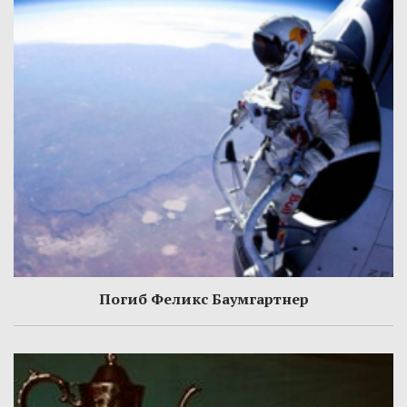
Погиб Феликс Баумгартнер