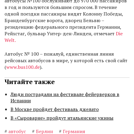
автобусы №100 обслуживают до 970 000 пассажиров
в год и пользуются большим спросом. В течение
одной поездки пассажиры видят Колонну Победы,
Бранденбургские ворота, дворец Бельвю –
резиденцию федерального президента Германии,
Рейхстаг, бульвар Унтер-ден-Линден, отмечает
Die
Welt.
Автобус № 100 – пожалуй, единственная линия
рейсовых автобусов в мире, у которой есть свой сайт
(
www.bus100.de
).
Читайте также
Люди пострадали на фестивале фейерверков в
Испании
В Москве пройдет фестиваль джелато
В «Сыроварне» пройдут итальянские ужины
#
автобус
#
Берлин
#
Германия