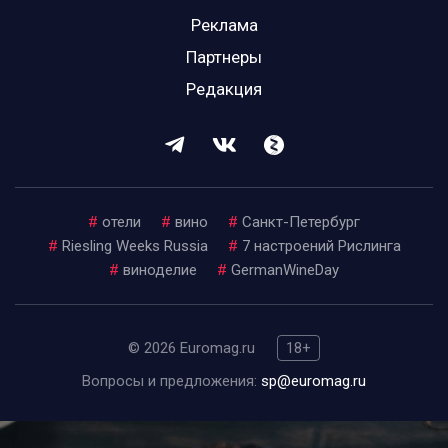
Реклама
Партнеры
Редакция
#
отели
#
вино
#
Санкт-Петербург
#
Riesling Weeks Russia
#
7 настроений Рислинга
#
виноделие
#
GermanWineDay
© 2026 Euromag.ru
18+
Вопросы и предложения:
sp@euromag.ru