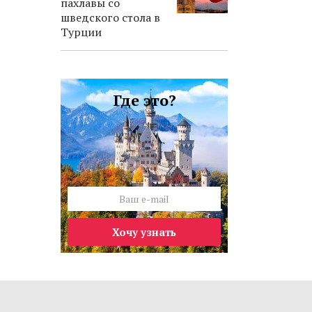
пахлавы со
шведского стола в
Турции
Где это?
Хочу узнать