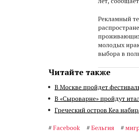
лет, сообщае
Рекламный те
распространен
проживающих 
молодых ирак
выбора в поль
Читайте также
В Москве пройдет фестивал
В «Сыроварне» пройдут ита
Греческий остров Кеа набир
#
Facebook
#
Бельгия
#
миг