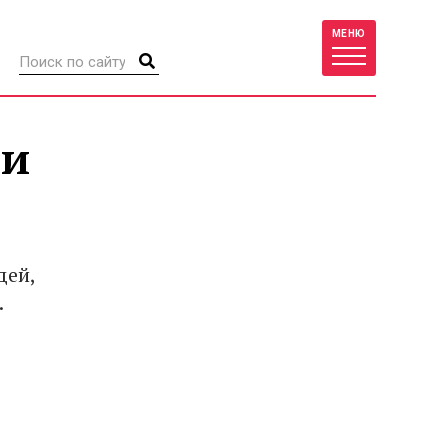
МЕНЮ
ми
дей,
.