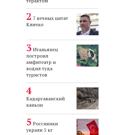
терактом
7 вечных цитат
Кличко
Итальянец
построил
амфитеатр и
водил туда
туристов
Кадаргаванский
каньон
Россиянки
украли 5 кг