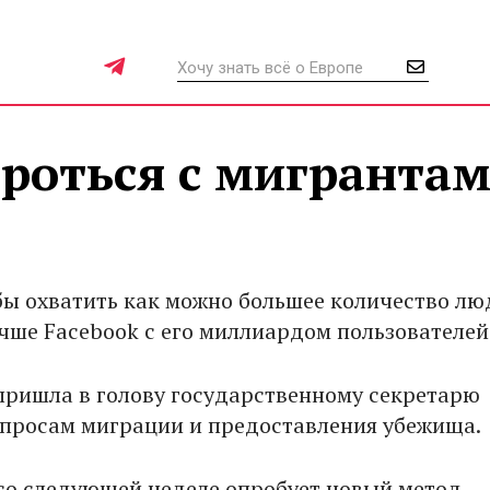
ороться с мигранта
обы охватить как можно большее количество лю
учше Facebook с его миллиардом пользователей
пришла в голову государственному секретарю
опросам миграции и предоставления убежища.
со следующей неделе опробует новый метод