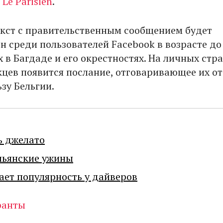
т
Le Parisien
.
кст с правительственным сообщением будет
 среди пользователей Facebook в возрасте до 
в Багдаде и его окрестностях. На личных стр
цев появится послание, отговаривающее их от
зу Бельгии.
ь джелато
льянские ужины
ает популярность у дайверов
ранты