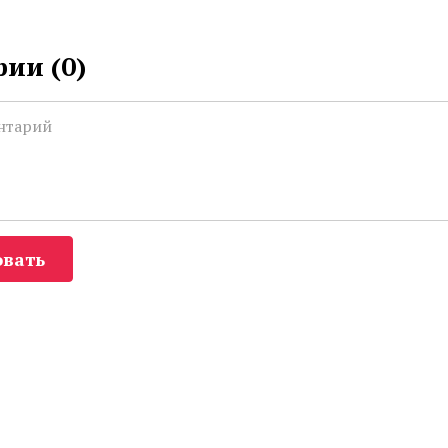
ии (
0
)
вать