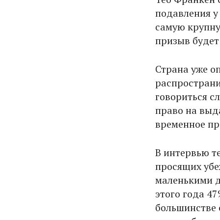
подавления у
самую крупную
призыв будет
Страна уже о
распространи
говориться с
право на выд
временное пр
В интервью т
просящих убе
маленькими д
этого года 4
большинстве 