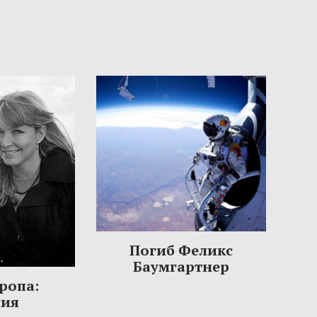
Погиб Феликс
Баумгартнер
ропа:
ния