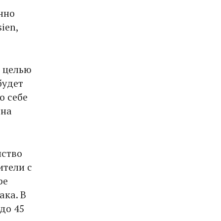
нно
ien,
с целью
будет
о себе
 на
нство
ители с
ре
ака. В
до 45