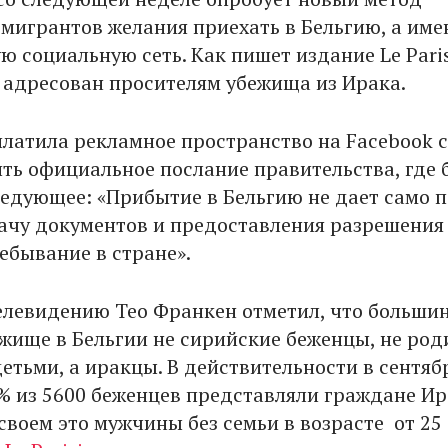
 мигрантов желания приехать в Бельгию, а име
 социальную сеть. Как пишет издание Le Paris
 адресован просителям убежища из Ирака.
платила рекламное пространство на Facebook 
ть официальное послание правительства, где 
ледующее: «Прибытие в Бельгию не дает само п
ачу документов и предоставления разрешения
ебывание в стране».
елевидению Тео Франкен отметил, что больши
жище в Бельгии не сирийские беженцы, не род
етьми, а иракцы. В действительности в сентяб
7% из 5600 беженцев представляли граждане Ир
своем это мужчины без семьи в возрасте от 25 