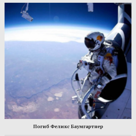
Погиб Феликс Баумгартнер