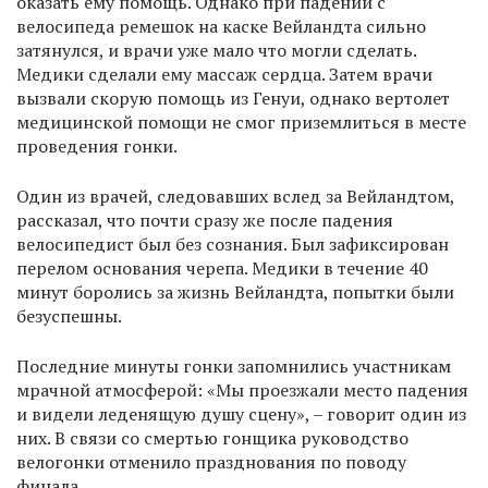
оказать ему помощь. Однако при падении с
велосипеда ремешок на каске Вейландта сильно
затянулся, и врачи уже мало что могли сделать.
Медики сделали ему массаж сердца. Затем врачи
вызвали скорую помощь из Генуи, однако вертолет
медицинской помощи не смог приземлиться в месте
проведения гонки.
Один из врачей, следовавших вслед за Вейландтом,
рассказал, что почти сразу же после падения
велосипедист был без сознания. Был зафиксирован
перелом основания черепа. Медики в течение 40
минут боролись за жизнь Вейландта, попытки были
безуспешны.
Последние минуты гонки запомнились участникам
мрачной атмосферой: «Мы проезжали место падения
и видели леденящую душу сцену», – говорит один из
них. В связи со смертью гонщика руководство
велогонки отменило празднования по поводу
финала.