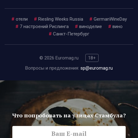
#
отели
#
Riesling Weeks Russia
#
GermanWineDay
#
7 настроений Рислинга
#
виноделие
#
вино
#
Санкт-Петербург
© 2026 Euromag.ru
18+
Вопросы и предложения:
sp@euromag.ru
Что попробовать на улицах Стамбула?