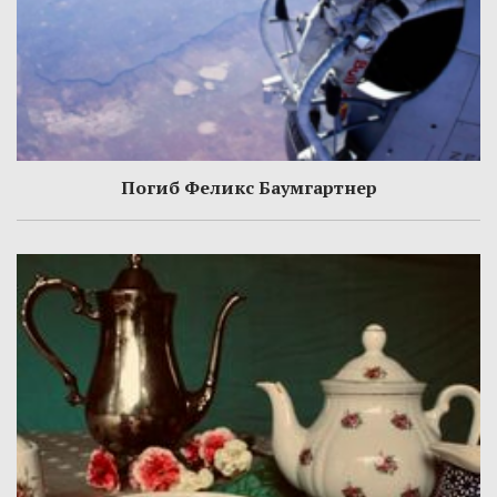
Погиб Феликс Баумгартнер