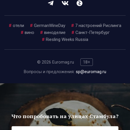
#
отели
#
GermanWineDay
#
7 настроений Рислинга
#
вино
#
виноделие
#
Санкт-Петербург
#
Riesling Weeks Russia
© 2026 Euromag.ru
18+
Вопросы и предложения:
sp@euromag.ru
Что попробовать на улицах Стамбула?