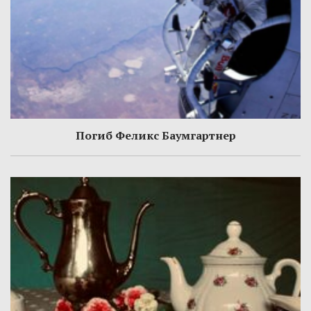
Погиб Феликс Баумгартнер