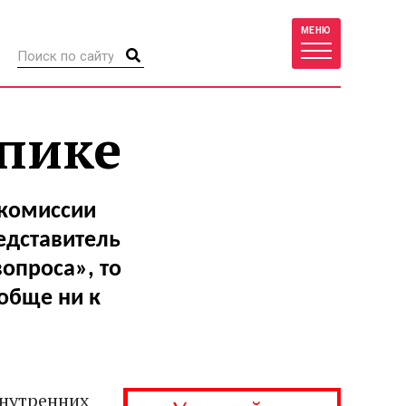
МЕНЮ
упике
окомиссии
едставитель
опроса», то
обще ни к
внутренних