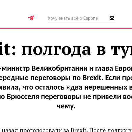
it: полгода в т
министр Великобритании и глава Евр
ередные переговоры по Brexit. Если пр
явила, что осталось «два нерешенных в
ю Брюсселя переговоры не привели во
чему.
назад проголосовали за Brexit. После долгих 