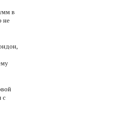
умм в
р не
ондон,
ему
овой
 с