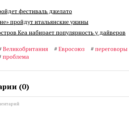
ройдет фестиваль джелато
не» пройдут итальянские ужины
остров Кеа набирает популярность у дайверов
#
Великобритания
#
Евросоюз
#
переговоры
#
проблема
рии (
0
)