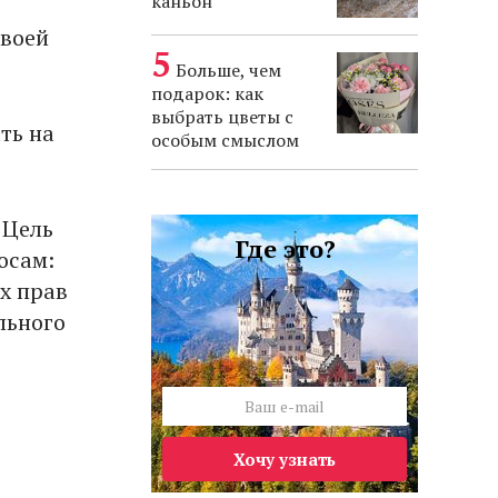
каньон
своей
Больше, чем
подарок: как
выбрать цветы с
ть на
особым смыслом
 Цель
Где это?
осам:
х прав
льного
Хочу узнать