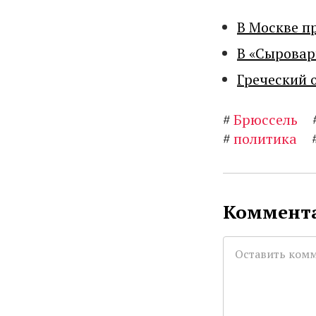
В Москве п
В «Сыровар
Греческий 
#
Брюссель
#
политика
Коммента