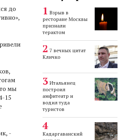
ся до
Взрыв в
тивно»,
ресторане Москвы
признали
терактом
привели
7 вечных цитат
Кличко
ков,
тогам
Итальянец
что мы
построил
амфитеатр и
4-15
водил туда
е
туристов
к, -
Кадаргаванский