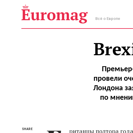
Всё о Европе
Brex
Премьер-
провели оч
Лондона за
по мнени
ританцы полтора года 
SHARE