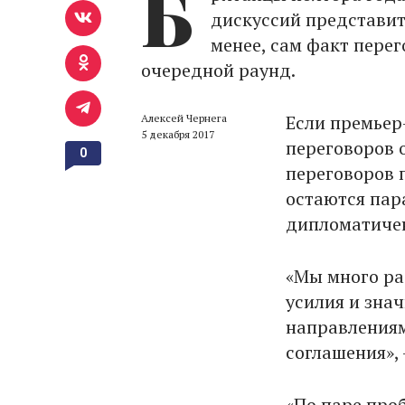
Б
дискуссий представит
менее, сам факт перег
очередной раунд.
Если премьер
Алексей Чернега
5 декабря 2017
переговоров 
0
переговоров 
остаются пар
дипломатичен
«Мы много раб
усилия и зна
направлениям
соглашения», 
«По паре про