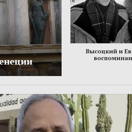
Высоцкий и Ев
воспомина
Венеции