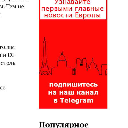
. Тем не
л
итогам
и и ЕС
 столь
се
Популярное