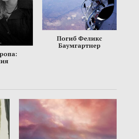
Погиб Феликс
Баумгартнер
ропа:
ния