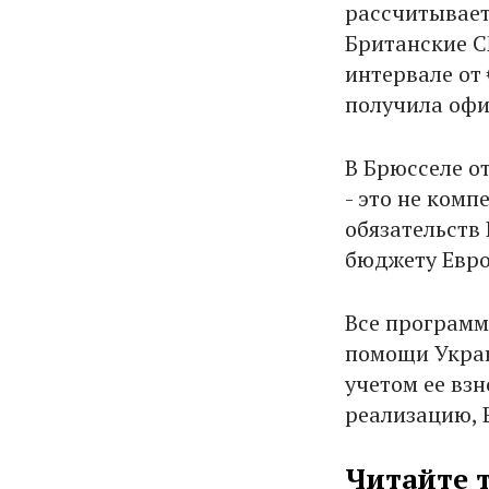
рассчитывает
Британские С
интервале от 
получила офи
В Брюсселе о
- это не комп
обязательств
бюджету Еврос
Все программ
помощи Украи
учетом ее взн
реализацию, 
Читайте 