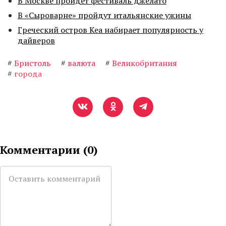
В Москве пройдет фестиваль джелато
В «Сыроварне» пройдут итальянские ужины
Греческий остров Кеа набирает популярность у
дайверов
#
Бристоль
#
валюта
#
Великобритания
#
города
Комментарии (
0
)