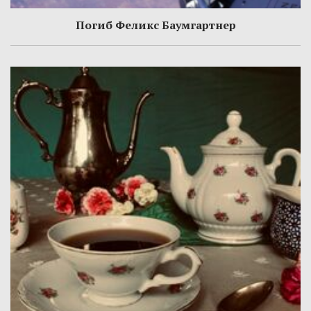
Погиб Феликс Баумгартнер