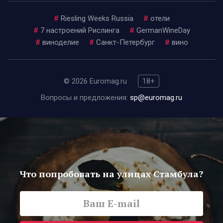
#
Riesling Weeks Russia
#
отели
#
7 настроений Рислинга
#
GermanWineDay
#
виноделие
#
Санкт-Петербург
#
вино
© 2026 Euromag.ru
18+
Вопросы и предложения:
sp@euromag.ru
Что попробовать на улицах Стамбула?