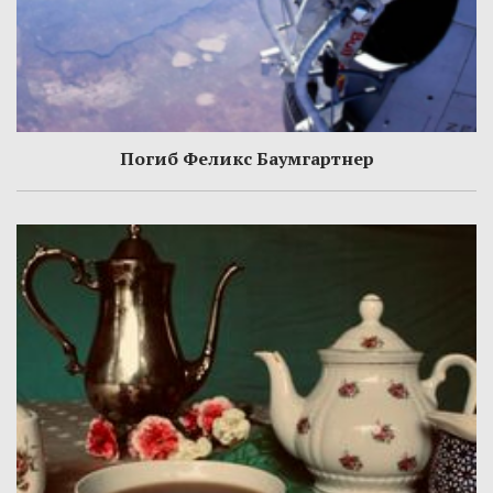
Погиб Феликс Баумгартнер