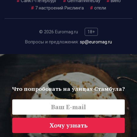
#
Санкт-Петербург
#
GermanWineDay
#
вино
#
7 настроений Рислинга
#
отели
© 2026 Euromag.ru
18+
Вопросы и предложения:
sp@euromag.ru
Что попробовать на улицах Стамбула?
Хочу узнать