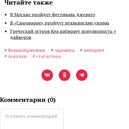
Читайте также
В Москве пройдет фестиваль джелато
В «Сыроварне» пройдут итальянские ужины
Греческий остров Кеа набирает популярность у
дайверов
#
Великобритания
#
зарплата
#
интернет
#
покупки
#
статистика
Комментарии (
0
)