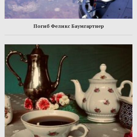
Погиб Феликс Баумгартнер