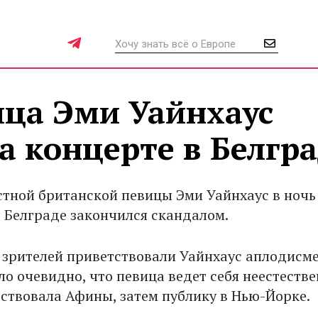
ица Эми Уайнхаус
а концерте в Белгр
стной британской певицы Эми Уайнхаус в ночь
в Белграде закончился скандалом.
. зрителей приветствовали Уайнхаус аплодисм
ло очевидно, что певица ведет себя неестестве
ствовала Афины, затем публику в Нью-Йорке.