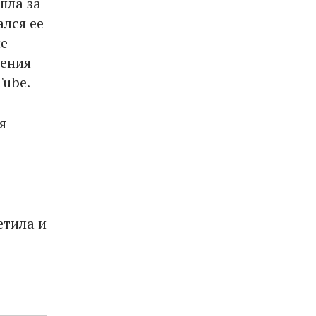
шла за
ался ее
ие
ления
Tube.
я
етила и