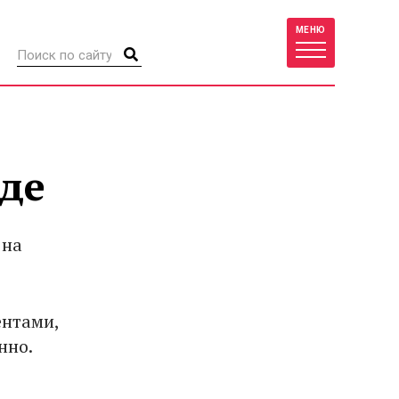
МЕНЮ
аде
 на
ентами,
нно.