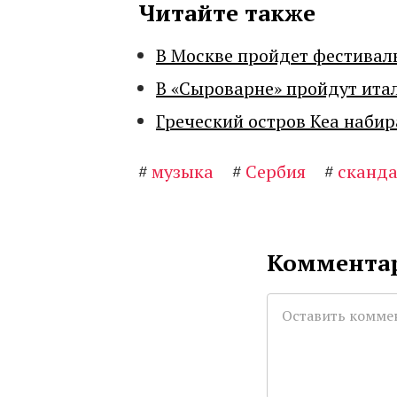
Читайте также
В Москве пройдет фестивал
В «Сыроварне» пройдут ита
Греческий остров Кеа набир
#
музыка
#
Сербия
#
сканд
Комментар