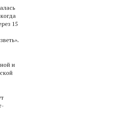
галась
 когда
ерез 15
зветь».
ной и
еской
ут
т-