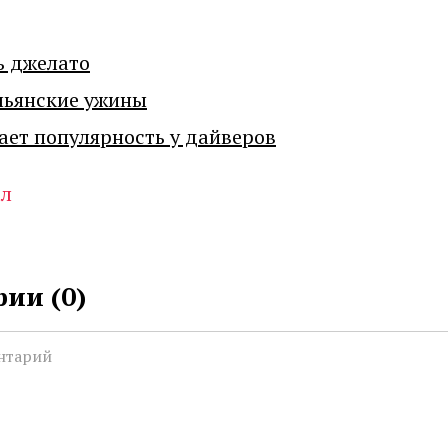
ь джелато
льянские ужины
ает популярность у дайверов
ал
ии (
0
)