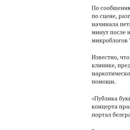
По сообщению
по сцене, раз
начинала петь
минут после 
микроблогов 
Известно, чт
клинике, пре
наркотическо
помощи.
«Публика букв
концерта прак
портал белгр