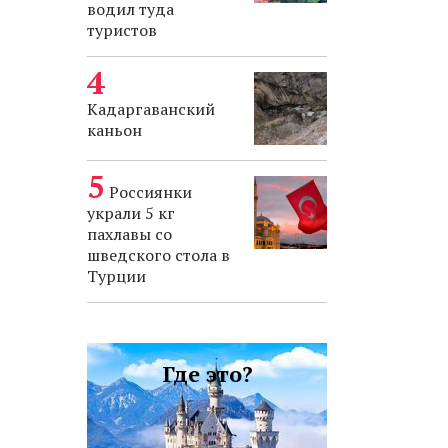
водил туда
туристов
Кадаргаванский
каньон
Россиянки
украли 5 кг
пахлавы со
шведского стола в
Турции
Где это?