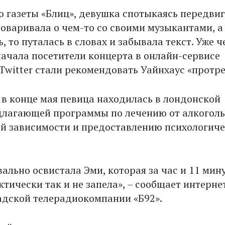
 газеты «Блиц», девушка спотыкаясь передви
говаривала о чем-то со своими музыкантами, а
, то путалась в словах и забывала текст. Уже ч
начала посетители концерта в онлайн-сервисе
Twitter стали рекомендовать Уайнхаус «протре
о в конце мая певица находилась в лондонской
длагающей программы по лечению от алкоголь
й зависимости и предоставлению психологич
ально освистала Эми, которая за час и 11 мин
тически так и не запела», – сообщает интерне
адской телерадиокомпании «Б92».