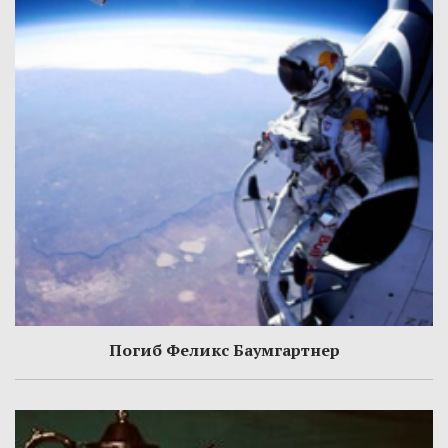
Погиб Феликс Баумгартнер