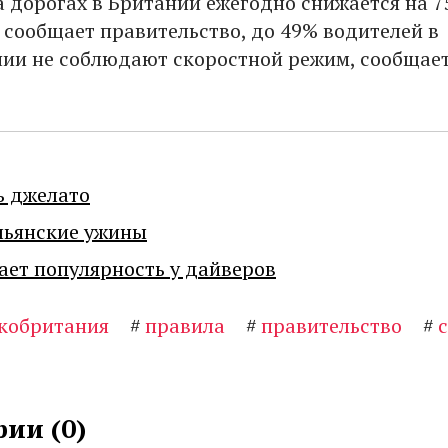
а дорогах в Британии ежегодно снижается на 7
к сообщает правительство, до 49% водителей в
ии не соблюдают скоростной режим, сообщае
ь джелато
льянские ужины
ает популярность у дайверов
кобритания
#
правила
#
правительство
#
ии (
0
)