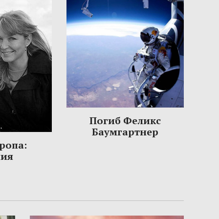
Погиб Феликс
Баумгартнер
ропа:
ния