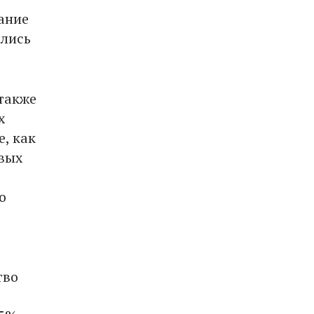
ание
ились
 также
х
е, как
овых
о
тво