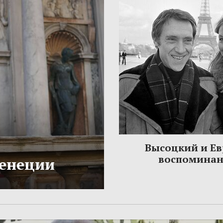
Высоцкий и Ев
воспомина
Венеции