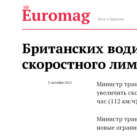
Всё о Европе
Британских вод
скоростного ли
Министр тра
3 октября 2011
увеличить ск
час (112 км/ч)
Министр тран
новые ограни