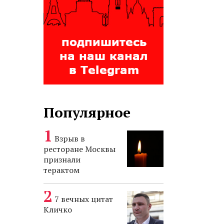
Популярное
Взрыв в
ресторане Москвы
признали
терактом
7 вечных цитат
Кличко