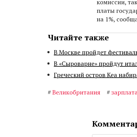
комиссии, та
платы госуда
на 1%, сообщ
Читайте также
В Москве пройдет фестивал
В «Сыроварне» пройдут ита
Греческий остров Кеа набир
#
Великобритания
#
зарплат
Комментар