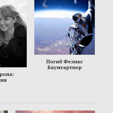
Погиб Феликс
Баумгартнер
ропа:
ния