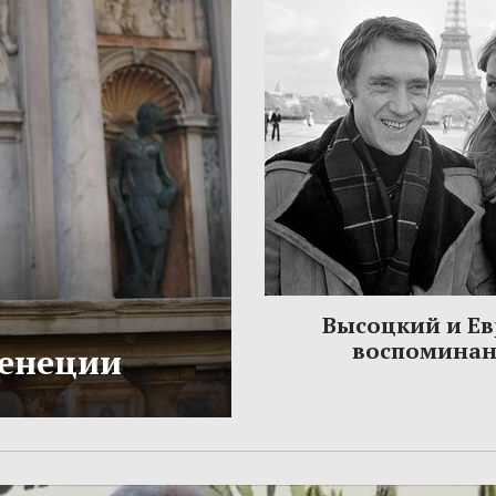
Высоцкий и Ев
воспомина
Венеции