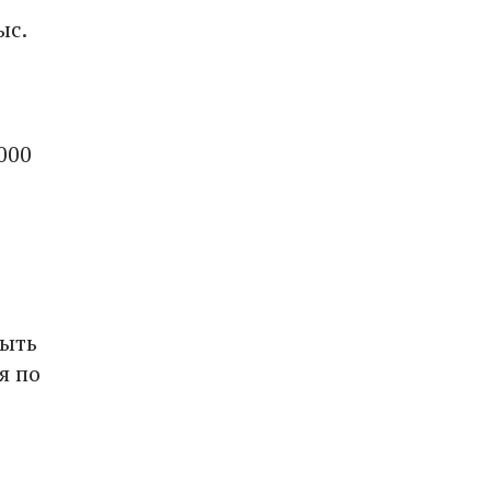
ыс.
000
быть
я по