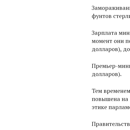
Замораживани
фунтов стерли
Зарплата мин
момент они по
долларов), д
Премьер-минис
долларов).
Тем временем
повышена на 
этике парламе
Правительств