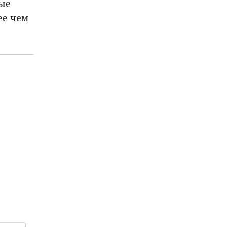
ные
ее чем