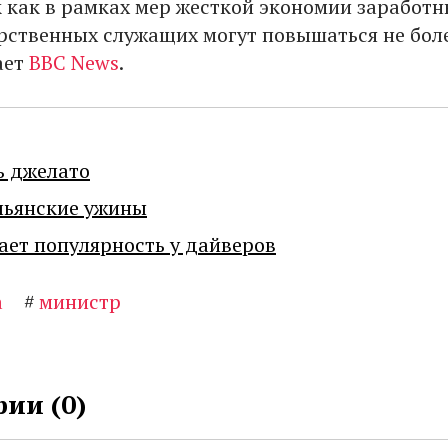
к как в рамках мер жесткой экономии заработ
рственных служащих могут повышаться не бол
ает
BBC News
.
ь джелато
льянские ужины
ает популярность у дайверов
а
#
министр
ии (
0
)