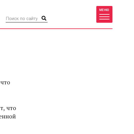
МЕНЮ
 что
т, что
венной