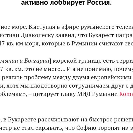
активно лоббирует Россия.
ное море. Выступая в эфире румынского телек
истиан Диаконеску заявил, что Бухарест напр
7 кв. км моря, которые в Румынии считают св
умынии и Болгарии
] морской границе есть терри
 кв. км. Это не много… И я не понимаю, почем
 решить проблему между двумя европейскими
и, хотя мы плодотворно сотрудничаем друг с 
облемам», – цитирует главу МИД Румынии
Rom
м, в Бухаресте рассчитывают на быстрое решен
стр не стал скрывать, что Софию торопят из-з