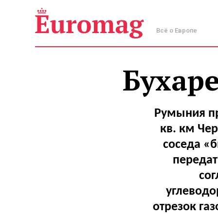
Всё о Европе
Бухаре
Румыния пр
кв. км Че
соседа «
передат
сог
углеводо
отрезок га