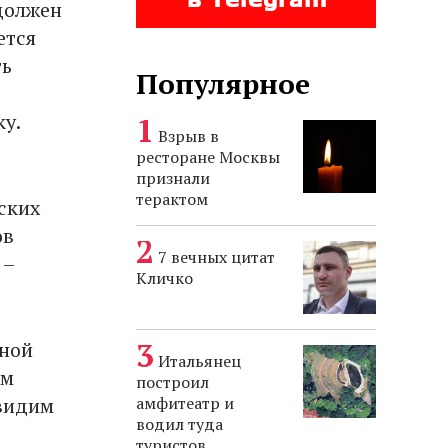
должен
ется
ть
Популярное
ку.
Взрыв в
ресторане Москвы
признали
терактом
ских
ов
7 вечных цитат
 –
Кличко
нной
Итальянец
ем
построил
 видим
амфитеатр и
водил туда
туристов