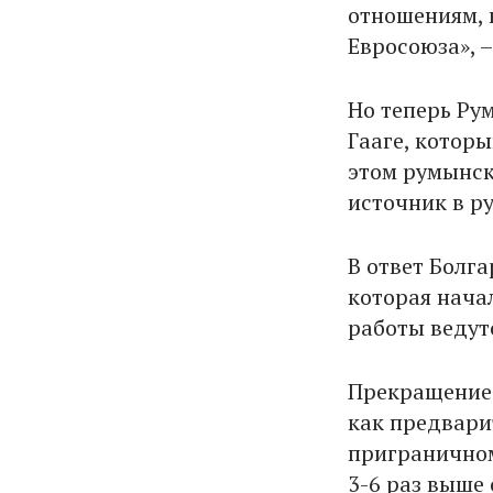
отношениям, 
Евросоюза», –
Но теперь Ру
Гааге, котор
этом румынск
источник в р
В ответ Болг
которая нача
работы ведут
Прекращение 
как предвари
приграничном 
3-6 раз выше