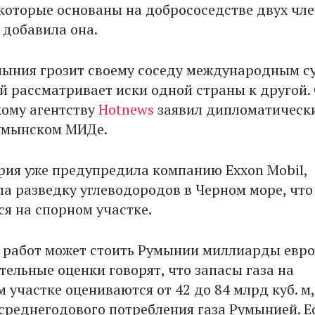
которые основаны на добрососедстве двух чл
 добавила она.
мыния грозит своему соседу международным с
ый рассматривает иски одной страны к другой.
ому агентству
Hotnews
заявил дипломатическ
умынском МИДе.
ария уже предупредила компанию Exxon Mobil,
ла разведку углеводородов в Черном море, что
ся на спорном участке.
работ может стоить Румынии миллиарды евро,
тельные оценки говорят, что запасы газа на
участке оцениваются от 42 до 84 млрд куб. м,
 среднегодового потребления газа Румынией. Е