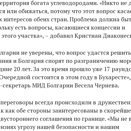
территория богата углеводородами. «Никто не 
я или обижаться, потому что этот вопрос каса
 интересов обеих стран. Проблема должна бы
ольку есть вопросы, касающиеся концессии и
 этого участка», – добавил Кристиан Диаконес
олгарии не уверены, что вопрос удастся решить
ыния и Болгария спорят по разграничению мор
ние 20 лет. За это время прошло уже 17 раунд
Очередной состоится в этом году в Бухаресте»,
с-секретарь МИД Болгарии Весела Чернева.
, переговоры всегда происходили в дружестве
ак как обе стороны заинтересованы в скорейш
вустороннего соглашения по границе. «Мы не
ензиях угрозу нашей безопасности и нашим