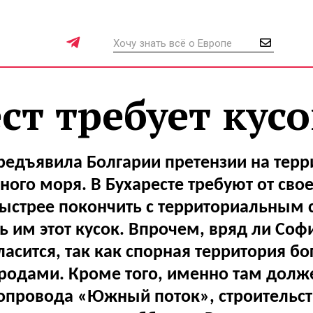
ст требует кус
едъявила Болгарии претензии на терр
рного моря. В Бухаресте требуют от сво
быстрее покончить с территориальным 
ь им этот кусок. Впрочем, вряд ли Софи
ласится, так как спорная территория бо
родами. Кроме того, именно там долж
зопровода «Южный поток», строительст