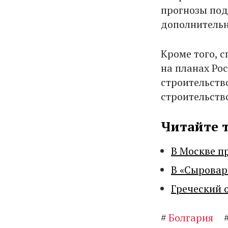
прогнозы под
дополнительн
Кроме того, 
на планах Ро
строительств
строительств
Читайте 
В Москве п
В «Сыровар
Греческий 
#
Болгария