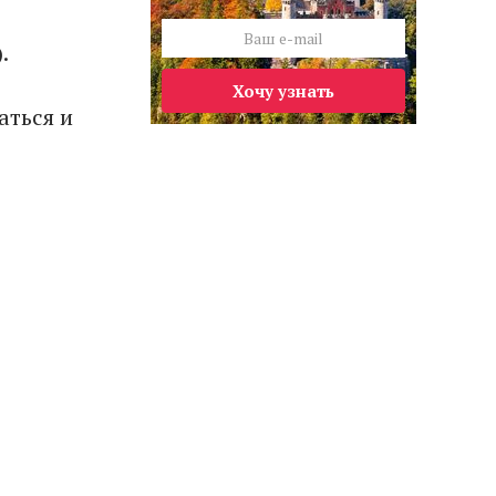
.
Хочу узнать
аться и