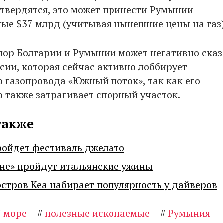
твердятся, это может принести Румынии
ые $37 млрд (учитывая нынешние цены на газ)
спор Болгарии и Румынии может негативно сказ
ссии, которая сейчас активно лоббирует
о газопровода «Южный поток», так как его
о также затрагивает спорный участок.
также
ройдет фестиваль джелато
не» пройдут итальянские ужины
остров Кеа набирает популярность у дайверов
#
море
#
полезные ископаемые
#
Румыния