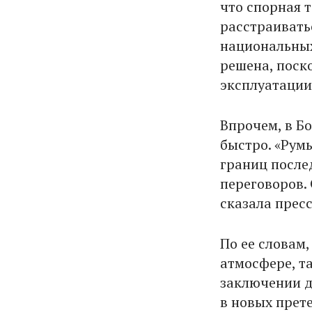
что спорная 
расстраиватьс
национальных
решена, поск
эксплуатации
Впрочем, в Б
быстро. «Рум
границ послед
переговоров. 
сказала прес
По ее словам
атмосфере, т
заключении д
в новых прет