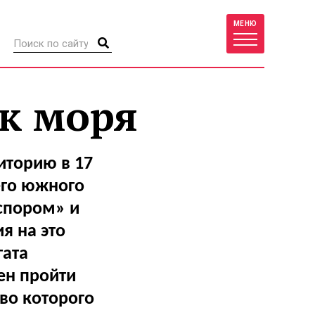
МЕНЮ
ок моря
иторию в 17
его южного
спором» и
я на это
гата
ен пройти
во которого