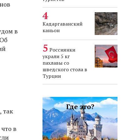
енов
Кадаргаванский
удом в
каньон
 Об
ий
Россиянки
украли 5 кг
пахлавы со
шведского стола в
Турции
Где это?
 так
 что в
сли