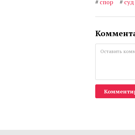
#
спор
#
суд
Коммента
Комменти