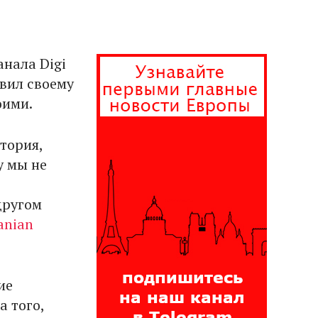
анала Digi
авил своему
оими.
тория,
у мы не
другом
anian
ие
а того,