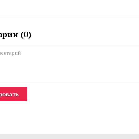
рии (
0
)
ровать