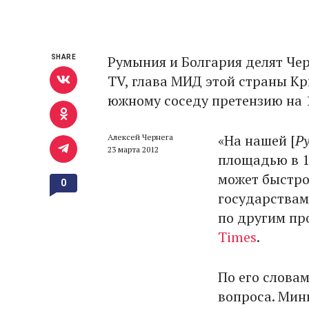
Румыния и Болгария делят Чер
SHARE
TV, глава МИД этой страны Кр
южному соседу претензию на 1
«На нашей [
Р
Алексей Чернега
23 марта 2012
площадью в 17
может быстро
0
государствам
по другим пр
Times
.
По его слова
вопроса. Мини