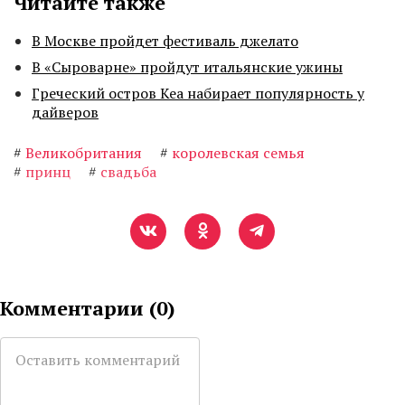
Читайте также
В Москве пройдет фестиваль джелато
В «Сыроварне» пройдут итальянские ужины
Греческий остров Кеа набирает популярность у
дайверов
#
Великобритания
#
королевская семья
#
принц
#
свадьба
Комментарии (
0
)