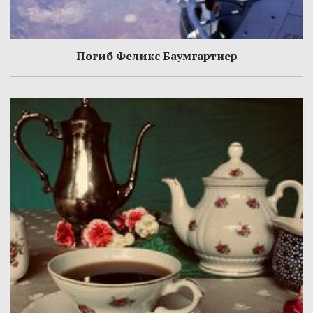
Погиб Феликс Баумгартнер