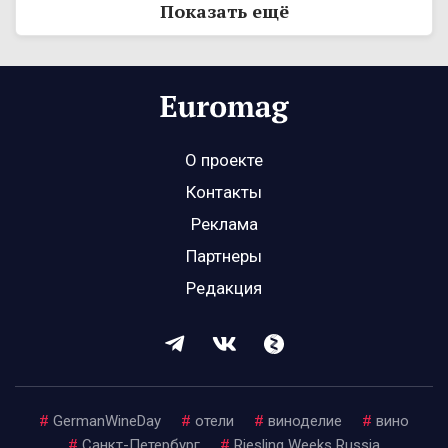
Показать ещё
О проекте
Контакты
Реклама
Партнеры
Редакция
#
GermanWineDay
#
отели
#
виноделие
#
вино
#
Санкт-Петербург
#
Riesling Weeks Russia