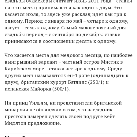
свадьбы букмекеры считают июнь 2011 года – ставки
на этот месяц принимаются как один к двум. Что
касается июля, то здесь уже расклад идет как три к
одному. Период с января по май – четыре к одному,
август – семь к одному. Самый маловероятный для
свадьбы период – с сентября по декабрь: ставки
принимаются в соотношении десять к одному.
Что касается места для медового месяца, но наиболее
выигрышный вариант – частный остров Мистик в
Карибском море – ставка четыре к одному. Среду
других мест называются Сен-Тропе (одиннадцать к
двум), британский курорт Батлинс (250/1) и
испанская Майорка (500/1).
Ни принц Уильям, ни представители британской
монархии не объявляли о том, что наследник
престола намерен сделать своей подруге Кейт
Мидлтон предложение.