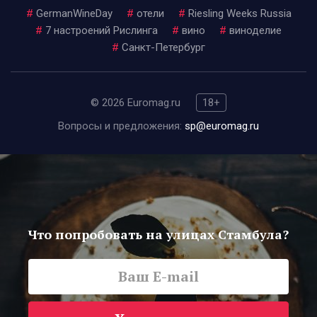
#
GermanWineDay
#
отели
#
Riesling Weeks Russia
#
7 настроений Рислинга
#
вино
#
виноделие
#
Санкт-Петербург
© 2026 Euromag.ru
18+
Вопросы и предложения:
sp@euromag.ru
Что попробовать на улицах Стамбула?