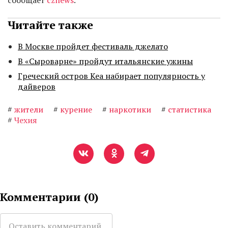
сообщает
cznews
.
Читайте также
В Москве пройдет фестиваль джелато
В «Сыроварне» пройдут итальянские ужины
Греческий остров Кеа набирает популярность у
дайверов
#
жители
#
курение
#
наркотики
#
статистика
#
Чехия
Комментарии (
0
)