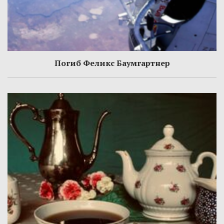
Погиб Феликс Баумгартнер