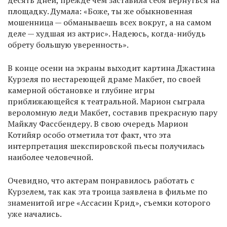
десять дней, прежде чем заставила себя вернуться на
площадку. Думала: «Боже, ты же обыкновенная
мошенница — обманываешь всех вокруг, а на самом
деле — худшая из актрис». Надеюсь, когда-нибудь
обрету большую уверенность».
В конце осени на экраны выходит картина Джастина
Курзеля по нестареющей драме Макбет, по своей
камерной обстановке и глубине игры
приближающейся к театральной. Марион сыграла
вероломную леди Макбет, составив прекрасную пару
Майклу Фассбендеру. В свою очередь Марион
Котийяр особо отметила тот факт, что эта
интерпретация шекспировской пьесы получилась
наиболее человечной.
Очевидно, что актерам понравилось работать с
Курзелем, так как эта троица заявлена в фильме по
знаменитой игре «Ассасин Крид», съемки которого
уже начались.