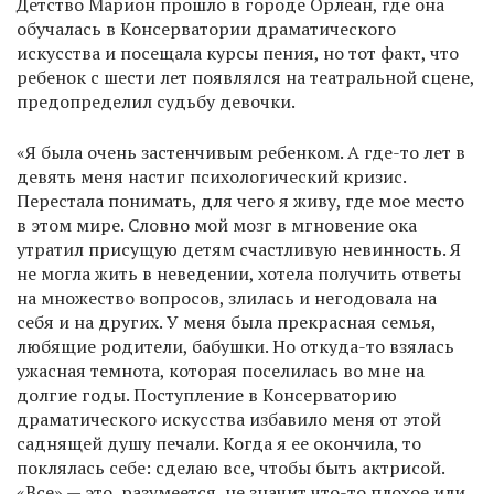
Детство Марион прошло в городе Орлеан, где она
обучалась в Консерватории драматического
искусства и посещала курсы пения, но тот факт, что
ребенок с шести лет появлялся на театральной сцене,
предопределил судьбу девочки.
«Я была очень застенчивым ребенком. А где-то лет в
девять меня настиг психологический кризис.
Перестала понимать, для чего я живу, где мое место
в этом мире. Словно мой мозг в мгновение ока
утратил присущую детям счастливую невинность. Я
не могла жить в неведении, хотела получить ответы
на множество вопросов, злилась и негодовала на
себя и на других. У меня была прекрасная семья,
любящие родители, бабушки. Но откуда-то взялась
ужасная темнота, которая поселилась во мне на
долгие годы. Поступление в Консерваторию
драматического искусства избавило меня от этой
саднящей душу печали. Когда я ее окончила, то
поклялась себе: сделаю все, чтобы быть актрисой.
«Все» — это, разумеется, не значит что-то плохое или