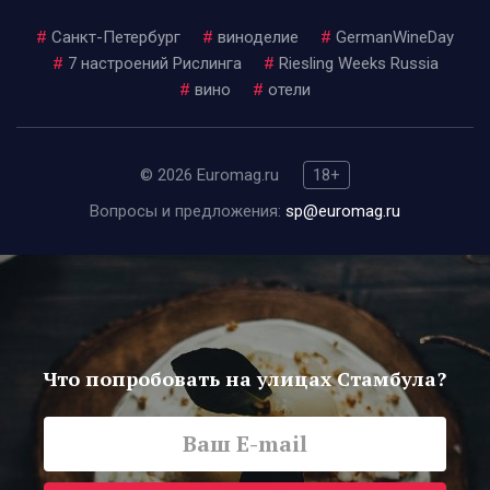
#
Санкт-Петербург
#
виноделие
#
GermanWineDay
#
7 настроений Рислинга
#
Riesling Weeks Russia
#
вино
#
отели
© 2026 Euromag.ru
18+
Вопросы и предложения:
sp@euromag.ru
Что попробовать на улицах Стамбула?