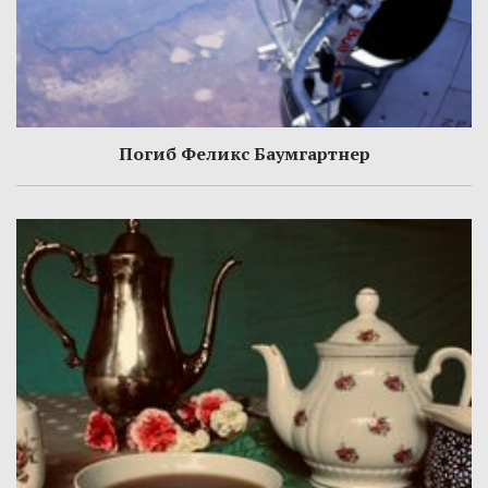
Погиб Феликс Баумгартнер