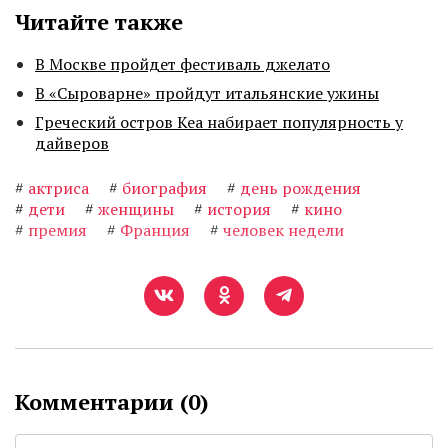
Читайте также
В Москве пройдет фестиваль джелато
В «Сыроварне» пройдут итальянские ужины
Греческий остров Кеа набирает популярность у
дайверов
#
актриса
#
биография
#
день рождения
#
дети
#
женщины
#
история
#
кино
#
премия
#
Франция
#
человек недели
Комментарии (
0
)