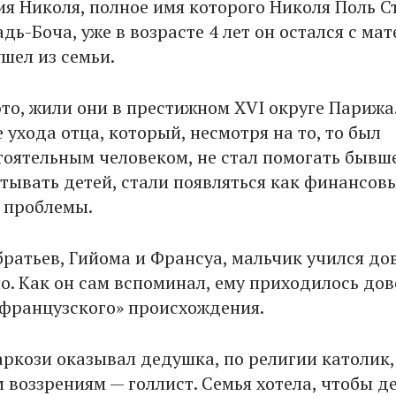
я Николя, полное имя которого Николя Поль С
дь-Боча, уже в возрасте 4 лет он остался с мат
ушел из семьи.
это, жили они в престижном XVI округе Парижа
 ухода отца, который, несмотря на то, то был
тоятельным человеком, не стал помогать бывш
тывать детей, стали появляться как финансовы
 проблемы.
братьев, Гийома и Франсуа, мальчик учился до
о. Как он сам вспоминал, ему приходилось до
нефранцузского» происхождения.
аркози оказывал дедушка, по религии католик,
 воззрениям — голлист. Семья хотела, чтобы д