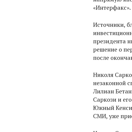
«Интерфакс».
Источники, б
инвестиционн
президента ни
решение о пер
после оконча
Николя Сарко
незаконной с
Лилиан Бетан
Саркози и ег
Южный Кенсин
СМИ, уже при