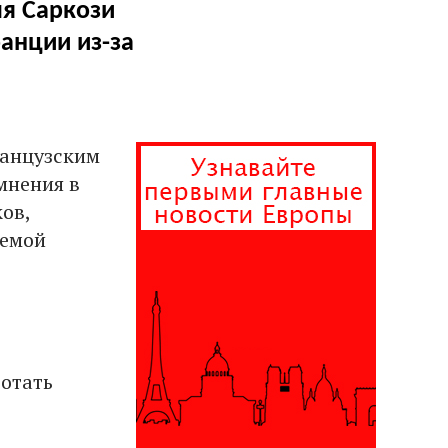
ля Саркози
ранции из-за
ранцузским
мнения в
ов,
темой
ботать