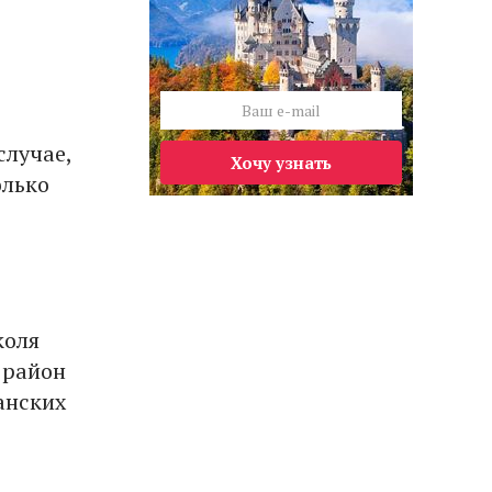
случае,
Хочу узнать
олько
коля
 район
анских