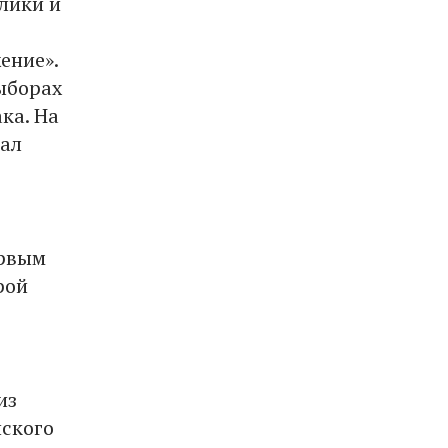
лики и
ение».
ыборах
ка. На
рал
ервым
рой
из
йского