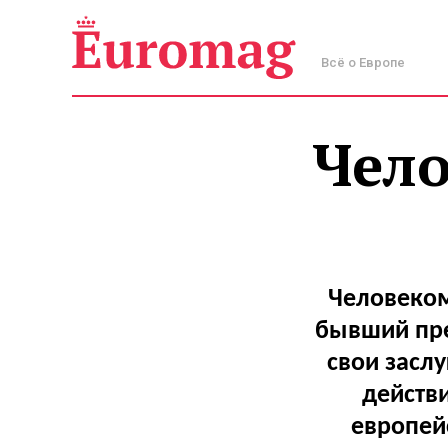
Всё о Европе
Чело
Человеком
бывший пре
свои заслу
действ
европей