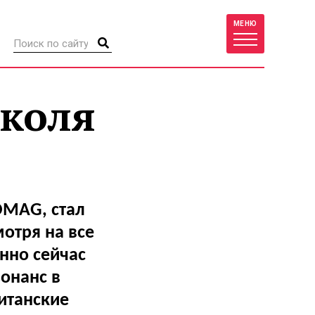
МЕНЮ
иколя
OMAG, стал
отря на все
енно сейчас
онанс в
итанские