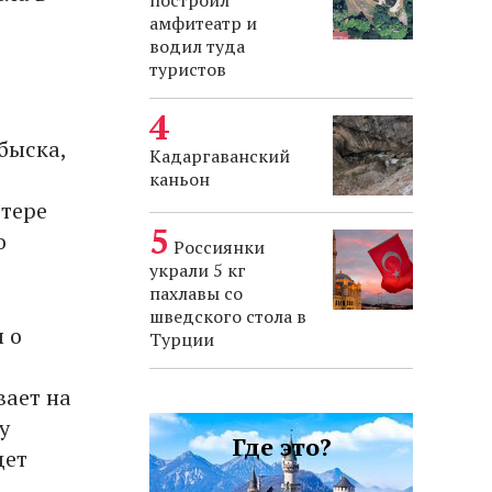
построил
амфитеатр и
водил туда
туристов
быска,
Кадаргаванский
каньон
ютере
о
Россиянки
украли 5 кг
пахлавы со
шведского стола в
 о
Турции
вает на
у
Где это?
дет