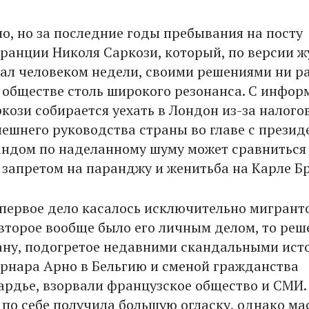
но, но за последние годы пребывания на посту
ранции Николя Саркози, который, по версии 
стал человеком недели, своими решениями ни ра
 обществе столь широкого резонанса. С инфор
ркози собирается уехать в Лондон из-за налого
ешнего руководства страны во главе с презид
ндом по наделанному шуму может сравниться
с запретом на паранджу и женитьба на Карле Б
 первое дело касалось исключительно мигрант
 второе вообще было его личным делом, то реш
ану, подогретое недавними скандальными ист
ернара Арно в Бельгию и сменой гражданства
рдье, взорвали французское общество и СМИ.
 по себе получила большую огласку, однако ма