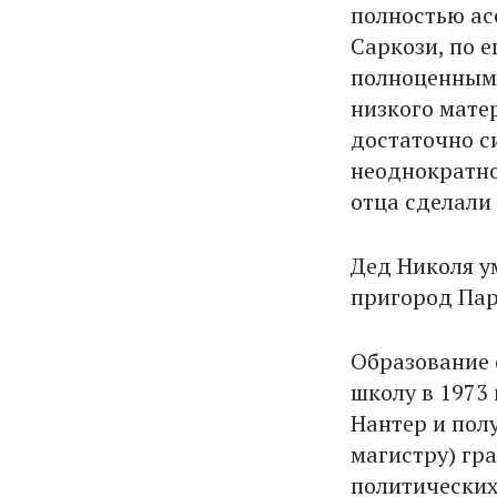
полностью ас
Саркози, по е
полноценным 
низкого мате
достаточно си
неоднократно
отца сделали 
Дед Николя ум
пригород Пар
Образование 
школу в 1973 
Нантер и полу
магистру) гра
политических