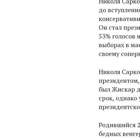
Николя Сарко
до вступлени
консервативн
Он стал през
53% голосов 
выборах в ма
своему сопер
Николя Сарко
президентом,
был Жискар д
срок, однако
президентское
Родившийся 2
бедных венге