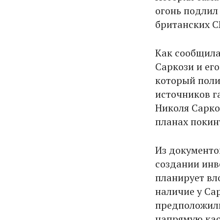
огонь подлил
британских С
Как сообщила
Саркози и ег
который поли
источников г
Николя Сарко
планах покин
Из документо
создании инв
планирует вл
наличие у Са
предположили
напрямую кас