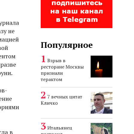
журнала
зу не
мацией
Популярное
вой
ентом
Взрыв в
 разве
ресторане Москвы
руни.
признали
терактом
ов-
7 вечных цитат
ение
Кличко
ориями
Итальянец
сла в