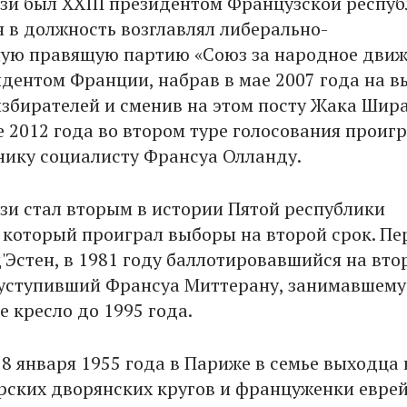
зи был XXIII президентом Французской респуб
я в должность возглавлял либерально-
ую правящую партию «Союз за народное движ
идентом Франции, набрав в мае 2007 года на в
избирателей и сменив на этом посту Жака Шира
е 2012 года во втором туре голосования проиг
нику социалисту Франсуа Олланду.
зи стал вторым в истории Пятой республики
 который проиграл выборы на второй срок. П
'Эстен, в 1981 году баллотировавшийся на вто
 уступивший Франсуа Миттерану, занимавшему
 кресло до 1995 года.
8 января 1955 года в Париже в семье выходца 
рских дворянских кругов и француженки евре