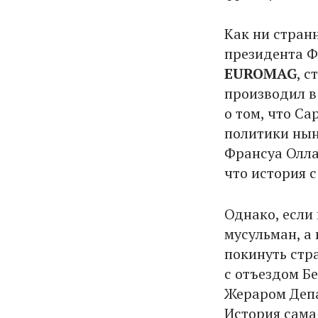
Как ни стран
президента Ф
EUROMAG
, 
производил в
о том, что Са
политики нын
Франсуа Олла
что история 
Однако, если
мусульман, а
покинуть стр
с отъездом Б
Жераром Депа
История сама