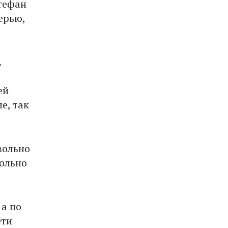
тефан
ерью,
.
ей
е, так
вольно
вольно
 а по
ети