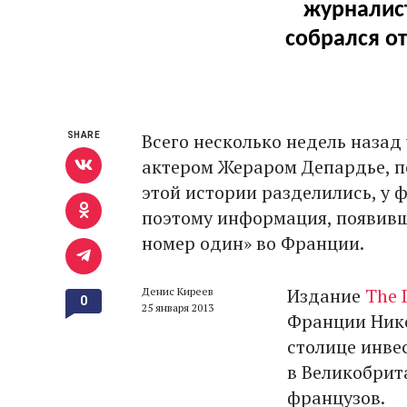
журналист
собрался от
Всего несколько недель назад
SHARE
актером Жераром Депардье, п
этой истории разделились, у 
поэтому информация, появивш
номер один» во Франции.
Издание
The 
Денис Киреев
0
25 января 2013
Франции Нико
столице инве
в Великобрит
французов.