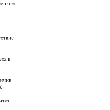
бёнком
тствие
ься в
ончив
 -
итут