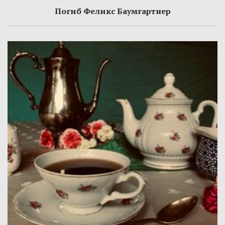
Погиб Феликс Баумгартнер