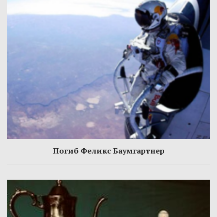
Погиб Феликс Баумгартнер