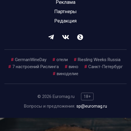
Реклама
Партнеры
Редакция
#
GermanWineDay
#
отели
#
Riesling Weeks Russia
#
7 настроений Рислинга
#
вино
#
Санкт-Петербург
#
виноделие
© 2026 Euromag.ru
18+
Вопросы и предложения:
sp@euromag.ru