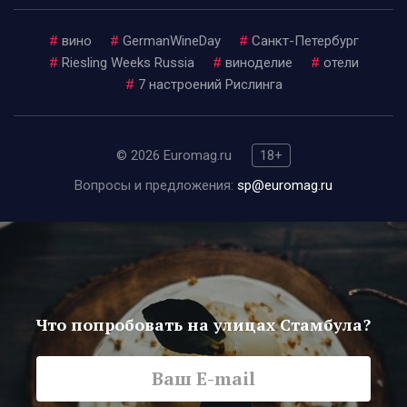
#
вино
#
GermanWineDay
#
Санкт-Петербург
#
Riesling Weeks Russia
#
виноделие
#
отели
#
7 настроений Рислинга
© 2026 Euromag.ru
18+
Вопросы и предложения:
sp@euromag.ru
Что попробовать на улицах Стамбула?