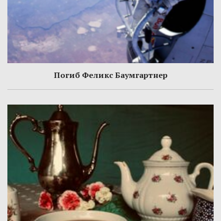
Погиб Феликс Баумгартнер