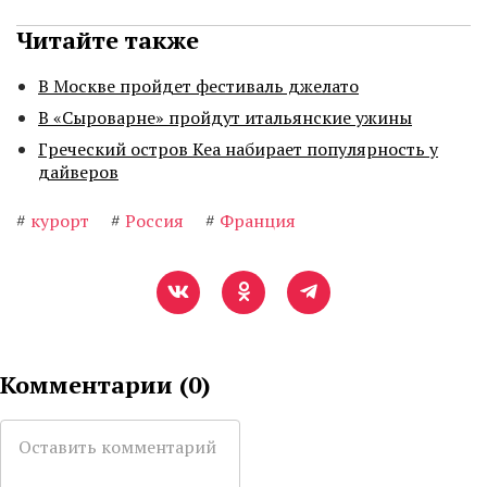
Читайте также
В Москве пройдет фестиваль джелато
В «Сыроварне» пройдут итальянские ужины
Греческий остров Кеа набирает популярность у
дайверов
#
курорт
#
Россия
#
Франция
Комментарии (
0
)