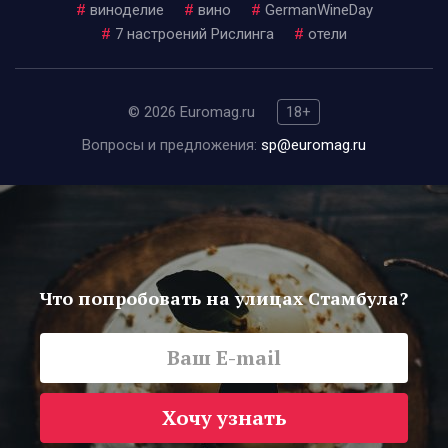
#
виноделие
#
вино
#
GermanWineDay
#
7 настроений Рислинга
#
отели
© 2026 Euromag.ru
18+
Вопросы и предложения:
sp@euromag.ru
Что попробовать на улицах Стамбула?
Хочу узнать