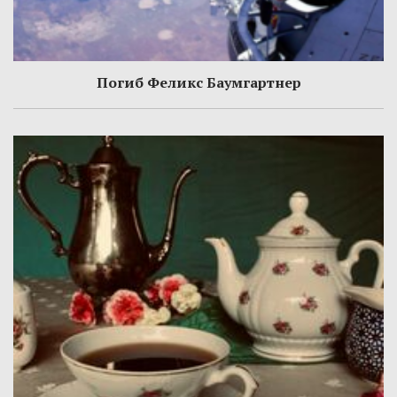
Погиб Феликс Баумгартнер