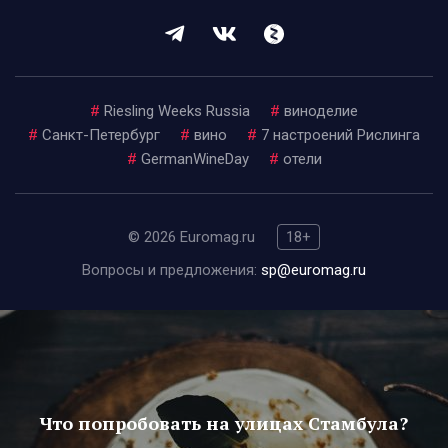
#
Riesling Weeks Russia
#
виноделие
#
Санкт-Петербург
#
вино
#
7 настроений Рислинга
#
GermanWineDay
#
отели
© 2026 Euromag.ru
18+
Вопросы и предложения:
sp@euromag.ru
Что попробовать на улицах Стамбула?