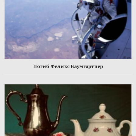
Погиб Феликс Баумгартнер