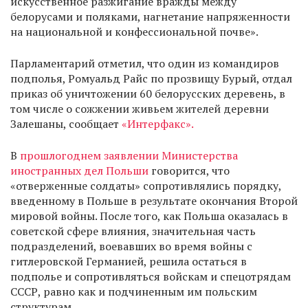
искусственное разжигание вражды между
белорусами и поляками, нагнетание напряженности
на национальной и конфессиональной почве».
Парламентарий отметил, что один из командиров
подполья, Ромуальд Райс по прозвищу Бурый, отдал
приказ об уничтожении 60 белорусских деревень, в
том числе о сожжении живьем жителей деревни
Залешаны, сообщает
«Интерфакс».
В
прошлогоднем заявлении Министерства
иностранных дел Польши
говорится, что
«отверженные солдаты» сопротивлялись порядку,
введенному в Польше в результате окончания Второй
мировой войны. После того, как Польша оказалась в
советской сфере влияния, значительная часть
подразделений, воевавших во время войны с
гитлеровской Германией, решила остаться в
подполье и сопротивляться войскам и спецотрядам
СССР, равно как и подчиненным им польским
структурам.