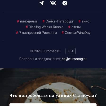
#
виноделие
#
Санкт-Петербург
#
вино
#
Riesling Weeks Russia
#
отели
#
7 настроений Рислинга
#
GermanWineDay
© 2026 Euromag.ru
18+
Вопросы и предложения:
sp@euromag.ru
Что попробовать на улицах Стамбула?