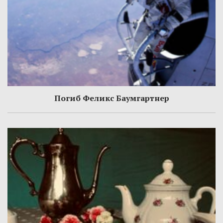
Погиб Феликс Баумгартнер